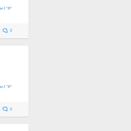
ии
/
"Ф"
0
ии
/
"Ф"
0