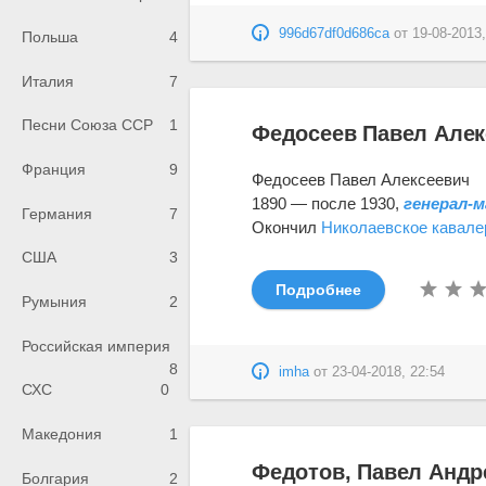
996d67df0d686ca
от
19-08-2013,
Польша
4
Италия
7
Песни Союза ССР
1
Федосеев Павел Алек
Франция
9
Федосеев Павел Алексеевич
1890 — после 1930,
генерал-
Германия
7
Окончил
Николаевское кавале
США
3
Подробнее
Румыния
2
Российская империя
8
imha
от
23-04-2018, 22:54
СХС
0
Македония
1
Федотов, Павел Андр
Болгария
2