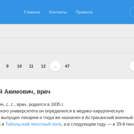
Главная
Контакты
Правила
ссоциации
»
"Ф"
» Страница 8
9
10
11
12
...
47
й Акимович, врач
 с. с., врач, родился в 1835 г.
ского университета он определился в медико-хирургическую
л выпущен лекарем и тогда же назначен в Астраханский военный
л в
Тобольский пехотный полк
, а в следующем году — в 39-й пе