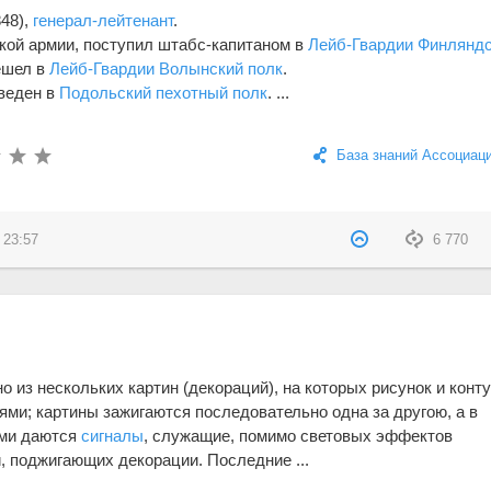
848),
генерал-лейтенант
.
ской армии, поступил штабс-капитаном в
Лейб-Гвардии Финлянд
ешел в
Лейб-Гвардии Волынский полк
.
еведен в
Подольский пехотный полк
. ...
База знаний Ассоциац
 23:57
6 770
 из нескольких картин (декораций), на которых рисунок и конт
ми; картины зажигаются последовательно одна за другою, а в
ими даются
сигналы
, служащие, помимо световых эффектов
 поджигающих декорации. Последние ...