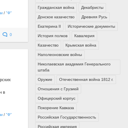
Гражданская война
Декабристы
ии
/
"Ф"
Донское казачество
Древняя Русь
Екатерина II
Исторические документы
0
История полков
Кавалерия
Казачество
Крымская война
Наполеоновские войны
Николаевская академия Генерального
штаба
Оружие
Отечественная война 1812 г.
орских
Отношения с Грузией
н в
Офицерский корпус
Покорение Кавказа
ии
/
"Ф"
Российская Государственность
Российская империя