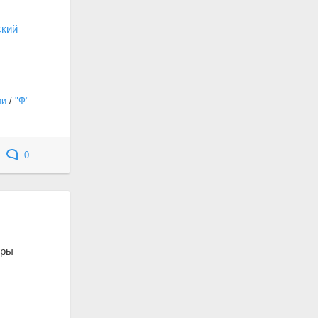
ский
ии
/
"Ф"
0
уры