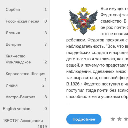
Все имуществ
Сербия
1
Федотова) за
семейство. В
Российская песня
0
он рос почти 
Япония
3
это не повлия
ребенком, Федотов проявлял с
Венгрия
7
наблюдательность. "Все, что в
гвардейских солдата и нарядн
Княжество
детства: это я заключаю, как 
Финляндское
2
вещей, я почему-то представля
наблюдений, сделанных мною п
Королевство Швеция
так выразиться, основной фон
1
В 1826 г. Федотов поступил в 
Индия
2
поступил тогда почти без всяк
способностями и успехами обр
Австро-Венгрия
8
...
English version
0
Подробнее
"ВЕСТИ" Ассоциации
1919