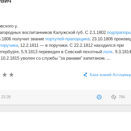
евич
вского у.
лагородных воспитанников Калужской губ. С 2.1.1802
подпрапор
.4.1806 получил звание
портупей-прапорщика
. 23.10.1806 произве
поручики
, 12.2.1811 — в поручики. С 22.2.1812 находился при
етербурге. 5.9.1813 переведен в Севский пехотный
полк
. 9.3.181
10.2.1815 уволен со службы "за ранами" капитаном. ...
База знаний Ассоциац
 23:28
784