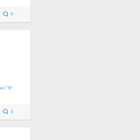
0
ии
/
"Ф"
0