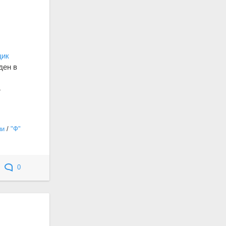
щик
ден в
4
ии
/
"Ф"
0