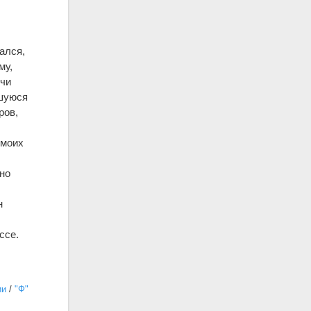
ался,
му,
учи
вшуюся
ров,
 моих
но
н
ссе.
ии
/
"Ф"