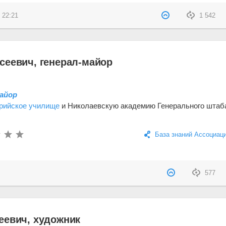
 22:21
1 542
сеевич, генерал-майор
майор
рийское училище
и Николаевскую академию Генерального штаба.
База знаний Ассоциац
577
еевич, художник