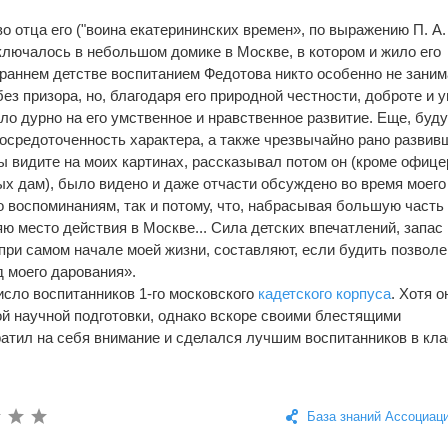
о отца его ("воина екатерининских времен», по выражению П. А.
ключалось в небольшом домике в Москве, в котором и жило его
 раннем детстве воспитанием Федотова никто особенно не заним
без призора, но, благодаря его природной честности, доброте и у
ло дурно на его умственное и нравственное развитие. Еще, буд
осредоточенность характера, а также чрезвычайно рано разви
ы видите на моих картинах, рассказывал потом он (кроме офице
ых дам), было видено и даже отчасти обсуждено во время моего
по воспоминаниям, так и потому, что, набрасывая большую часть
ю место действия в Москве... Сила детских впечатлений, запас
ри самом начале моей жизни, составляют, если будить позволе
д моего дарования».
число воспитанников 1-го московского
кадетского корпуса
. Хотя о
ой научной подготовки, однако вскоре своими блестящими
атил на себя внимание и сделался лучшим воспитанников в кла
База знаний Ассоциац