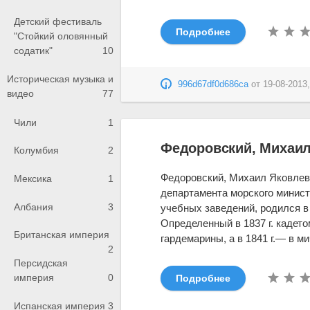
Детский фестиваль
Подробнее
"Стойкий оловянный
содатик"
10
Историческая музыка и
996d67df0d686ca
от
19-08-2013,
видео
77
Чили
1
Федоровский, Михаил
Колумбия
2
Федоровский, Михаил Яковле
Мексика
1
департамента морского минист
Албания
3
учебных заведений, родился в 
Определенный в 1837 г. кадет
Британская империя
гардемарины, а в 1841 г.— в ми
2
Персидская
империя
0
Подробнее
Испанская империя
3