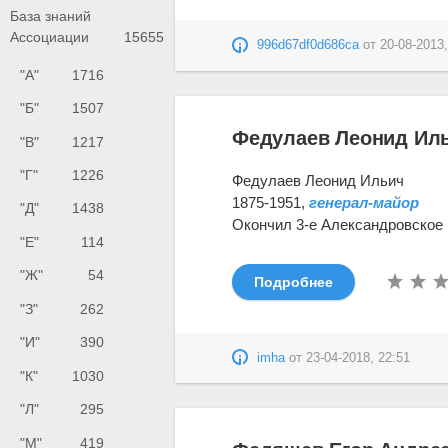
База знаний
Ассоциации
15655
996d67df0d686ca
от
20-08-2013,
"А"
1716
"Б"
1507
Федулаев Леонид Иль
"В"
1217
"Г"
1226
Федулаев Леонид Ильич
1875-1951,
генерал-майор
"Д"
1438
Окончил 3-е Александровское 
"Е"
114
"Ж"
54
Подробнее
"З"
262
"И"
390
imha
от
23-04-2018, 22:51
"К"
1030
"Л"
295
"М"
419