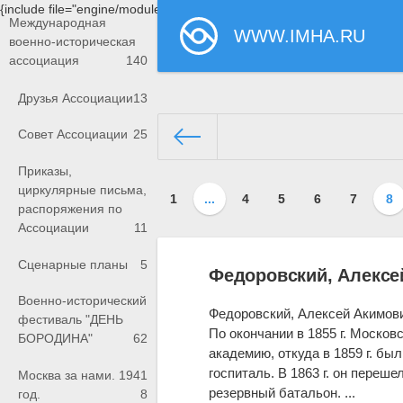
{include file="engine/modules/saperu/head.php"}
Международная
WWW.IMHA.RU
военно-историческая
ассоциация
140
Друзья Ассоциации
13
Совет Ассоциации
25
Приказы,
www.imha.ru/
»
База знаний А
циркулярные письма,
1
...
4
5
6
7
8
распоряжения по
Ассоциации
11
Сценарные планы
5
Федоровский, Алексе
Военно-исторический
Федоровский, Алексей Акимович,
фестиваль "ДЕНЬ
По окончании в 1855 г. Москов
БОРОДИНА"
62
академию, откуда в 1859 г. бы
госпиталь. В 1863 г. он переше
Москва за нами. 1941
резервный батальон. ...
год.
8