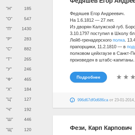
Федяшев Егор Андре
"Н"
185
Федяшев Егор Андреевич.
"О"
547
На 1.6.1812 — 27 лет.
Из дворян Калужской губ. Боро
"П"
1430
3.10.1797 поступил в Школу б
"Р"
283
Лейб-гренадерского
полка
. 13
пра­порщики, 11.2.1810 — в
под
"С"
882
полковом цейхгаузе в Санкт-П
"Т"
265
произведен в штабс-капитаны. 
"У"
246
Подробнее
"Ф"
465
"Х"
184
"Ц"
127
996d67df0d686ca
от
23-01-2014,
"Ч"
192
"Ш"
446
Фези, Карп Карпович
"Щ"
120