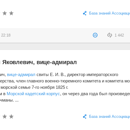
База знаний Ассоциац
 22:18
1 442
 Яковлевич, вице-адмирал
вич,
вице-адмирал
свиты Е. И. В., директор императорского
ерства, член главного военно-тюремного комитета и комитета м
морской семье 7-го ноября 1825 г.
ом в
Морской кадетский корпус
, он через два года был произведе
чманы. ...
База знаний Ассоциац