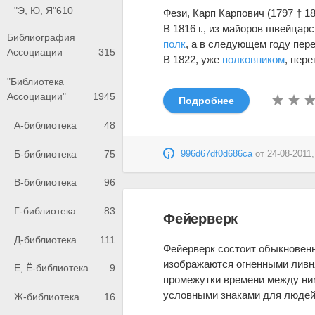
"Э, Ю, Я"
610
Фези, Карп Карпович (1797 † 1
В 1816 г., из майоров швейцар
Библиография
полк
, а в следующем году пер
Ассоциации
315
В 1822, уже
полковником
, пер
"Библиотека
Ассоциации"
1945
Подробнее
А-библиотека
48
Б-библиотека
75
996d67df0d686ca
от
24-08-2011,
В-библиотека
96
Г-библиотека
83
Фейерверк
Д-библиотека
111
Фейерверк состоит обыкновенно
изображаются огненными ливня
Е, Ё-библиотека
9
промежутки времени между н
условными знаками для людей,
Ж-библиотека
16