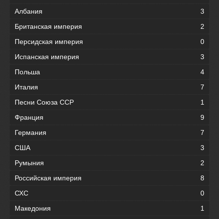
Албания
3
Британская империя
2
Персидская империя
0
Испанская империя
3
Польша
4
Италия
7
Песни Союза ССР
1
Франция
9
Германия
7
США
3
Румыния
2
Российская империя
8
СХС
0
Македония
1