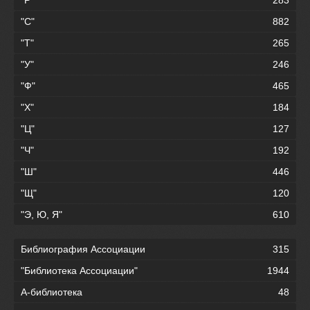
"Р"
283
"С"
882
"Т"
265
"У"
246
"Ф"
465
"Х"
184
"Ц"
127
"Ч"
192
"Ш"
446
"Щ"
120
"Э, Ю, Я"
610
Библиография Ассоциации
315
"Библиотека Ассоциации"
1944
А-библиотека
48