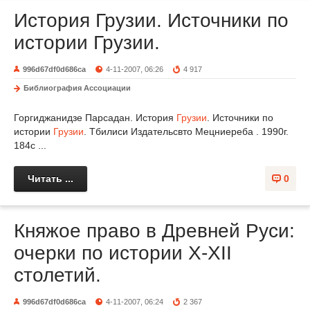
История Грузии. Источники по
истории Грузии.
996d67df0d686ca
4-11-2007, 06:26
4 917
Библиография Ассоциации
Горгиджанидзе Парсадан. История
Грузии
. Источники по
истории
Грузии
. Тбилиси Издательсвто Мецниереба . 1990г.
184с ...
Читать ...
0
Княжое право в Древней Руси:
очерки по истории X-XII
столетий.
996d67df0d686ca
4-11-2007, 06:24
2 367