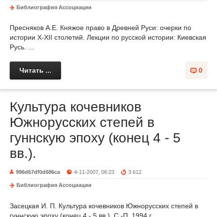
Библиография Ассоциации
Пресняков А.Е. Княжое право в Древней Руси: очерки по
истории X-XII столетий. Лекции по русской истории: Киевская
Русь. ...
Читать ...
0
Культура кочевников
Южнорусских степей в
гуннскую эпоху (конец 4 - 5
вв.).
996d67df0d686ca
4-11-2007, 06:23
3 612
Библиография Ассоциации
Засецкая И. П. Культура кочевников Южнорусских степей в
гуннскую эпоху (конец 4 - 5 вв.). С.-П. 1994 г. ...