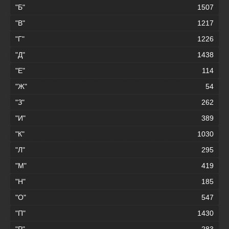
"Б"
1507
"В"
1217
"Г"
1226
"Д"
1438
"Е"
114
"Ж"
54
"З"
262
"И"
389
"К"
1030
"Л"
295
"М"
419
"Н"
185
"О"
547
"П"
1430