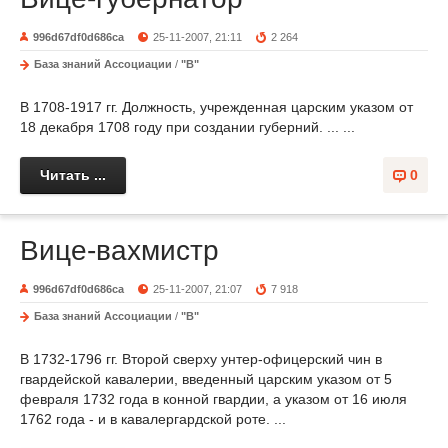
996d67df0d686ca
25-11-2007, 21:11
2 264
База знаний Ассоциации
/
"В"
В 1708-1917 гг. Должность, учрежденная цар­ским указом от
18 декабря 1708 году при создании губерний. ... ...
Читать ...
0
Вице-вахмистр
996d67df0d686ca
25-11-2007, 21:07
7 918
База знаний Ассоциации
/
"В"
В 1732-1796 гг. Второй сверху унтер-офицерский чин в
гвардейской кавалерии, введенный царским указом от 5
февраля 1732 года в конной гвардии, а указом от 16 ию­ля
1762 года - и в кавалергардской роте. ...