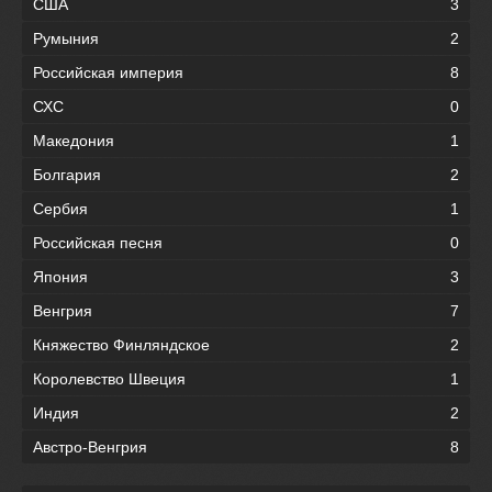
США
3
Румыния
2
Российская империя
8
СХС
0
Македония
1
Болгария
2
Сербия
1
Российская песня
0
Япония
3
Венгрия
7
Княжество Финляндское
2
Королевство Швеция
1
Индия
2
Австро-Венгрия
8