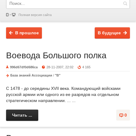
Полная версия сайта
В прошлое
В будущее
Воевода Большого полка
996d67df0d686ca
28-11-2007, 22:02
4 165
База знаний Ассоциации
/
"В"
С 1478 - до середины XVII века. Командующий войсками
русской армии или одного из ее разрядов на отдельном
стратегическом направлении. ... ...
Читать ...
0