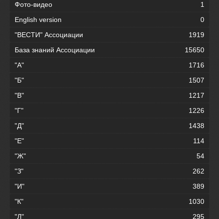
Фото-видео
1
English version
0
"ВЕСТИ" Ассоциации
1919
База знаний Ассоциации
15650
"А"
1716
"Б"
1507
"В"
1217
"Г"
1226
"Д"
1438
"Е"
114
"Ж"
54
"З"
262
"И"
389
"К"
1030
"Л"
295