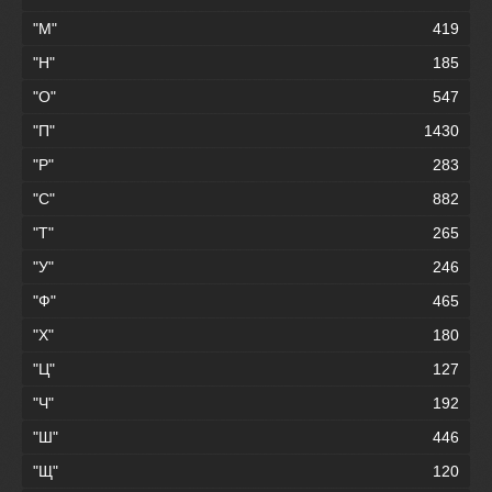
"М"
419
"Н"
185
"О"
547
"П"
1430
"Р"
283
"С"
882
"Т"
265
"У"
246
"Ф"
465
"Х"
180
"Ц"
127
"Ч"
192
"Ш"
446
"Щ"
120