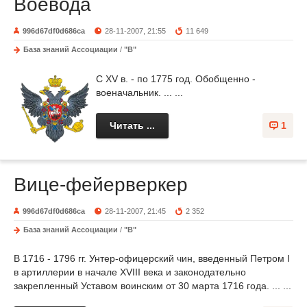
Воевода
996d67df0d686ca
28-11-2007, 21:55
11 649
База знаний Ассоциации
/
"В"
С XV в. - по 1775 год. Обобщен­но -
военачальник. ... ...
Читать ...
1
Вице-фейерверкер
996d67df0d686ca
28-11-2007, 21:45
2 352
База знаний Ассоциации
/
"В"
В 1716 - 1796 гг. Унтер-офицерский чин, введен­ный Петром I
в артиллерии в начале XVIII века и законодательно
закрепленный Уставом воинским от 30 марта 1716 года. ... ...