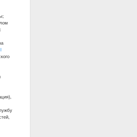
ы;
слом
х
за
I
ского
я
ация),
службу
стей,