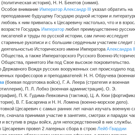
(политическая история), Н. Н. Бекетов (химия).
Особое внимание
Император
Александр III
указал обратить на
преподавание будущему Государю родной истории и литератур
любовь к ним привилась к Цесаревичу настолько, что и в взро
возрасте Государь
Император
любил преимущественно русски
писателей и труды по русской истории, сам лично исследует
старинные рукописи и с большим сердечным участием следит 
деятельностью Исторического имени Императора
Александра II
Общества, а также Императорского Русского Военно-Историче
Общества, принятого Им под Свое высокое покровительство.
о Державного Вождя русских вооруженных сил происходило под
енных профессоров и преподавателей: Н. Н. Обручева (военна
ва
(боевая подготовка войск), Г. А. Леера (стратегия и военная
ртиллерия), П. Л. Лобко (военная администрация), О. Э.
рафия), П. К. Гудима-Левковича (тактика), Ц. А. Кюи (фортифик
тория), В. Г. Басаргина и Н. Н. Ломена (военно-морское дело).
товкой Цесаревич с самых ранних лет начал изучать военную 
те, сначала принимая участие в занятиях, смотрах и парадах ча
 и вступив в ряды войск, для непосредственной в них службы.
 Цесаревич провел 2 лагерных сбора в строю
Лейб-Гвардии