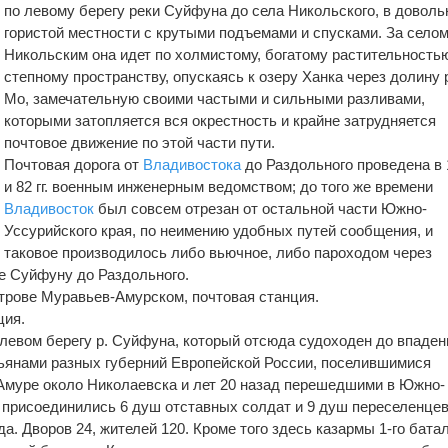
по левому берегу реки Суйфуна до села Никольского, в доволь
гористой местности с крутыми подъемами и спусками. За село
Никольским она идет по холмистому, богатому растительность
степному пространству, опускаясь к озеру Ханка через долину 
Мо, замечательную своими частыми и сильными разливами,
которыми затопляется вся окрестность и крайне затрудняется
почтовое движение по этой части пути.
Почтовая дорога от
Владивостока
до Раздольного проведена в 
и 82 гг. военным инженерным ведомством; до того же времени
Владивосток
был совсем отрезан от остальной части Южно-
Уссурийского края, по неимению удобных путей сообщения, и
таковое производилось либо вьючное, либо пароходом через
ке Суйфуну до Раздольного.
строве Муравьев-Амурском, почтовая станция.
ция.
 левом берегу р. Суйфуна, который отсюда судоходен до впаден
тьянами разных губерний Европейской России, поселившимися
 Амуре около Николаевска и лет 20 назад перешедшими в Южно-
м присоединились 6 душ отставных солдат и 9 душ переселенце
да. Дворов 24, жителей 120. Кроме того здесь казармы 1-го бата