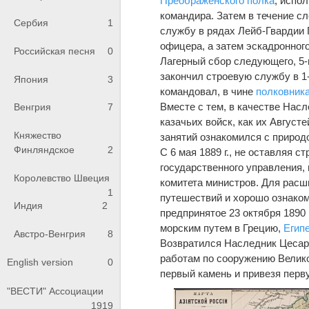
Преображенского полка
, испо
командира. Затем в течение 
Сербия
1
службу в рядах Лейб-Гвардии 
офицера, а затем эскадронног
Российская песня
0
Лагерный сбор следующего, 5-
закончил строевую службу в 
Япония
3
командовал, в чине
полковник
Вместе с тем, в качестве Нас
Венгрия
7
казачьих войск, как их Август
Княжество
занятий ознакомился с природ
Финляндское
2
С 6 мая 1889 г., не оставляя
государственного управления,
Королевство Швеция
комитета министров. Для рас
1
путешествий и хорошо ознаком
Индия
2
предпринятое 23 октября 1890 
морским путем в Грецию,
Египе
Австро-Венгрия
8
Возвратился Наследник Цесар
работам по сооружению Велико
English version
0
первый камень и привезя перв
"ВЕСТИ" Ассоциации
1919