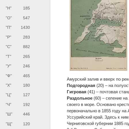
"Н"
185
"О"
547
"П"
1430
"Р"
283
"С"
882
"Т"
265
"У"
246
"Ф"
465
Амурский залив и вверх по ре
"Х"
180
Подгородная
(20) – на полуо
Гигровая
(41) – почтовая стан
"Ц"
127
Раздольное
(60) – селение на
своего в море. Основано крес
"Ч"
192
первоначально в 1855 году на
"Ш"
446
Уссурийский край. Здесь к ни
Черниговской губернии 1885 го
"Щ"
120