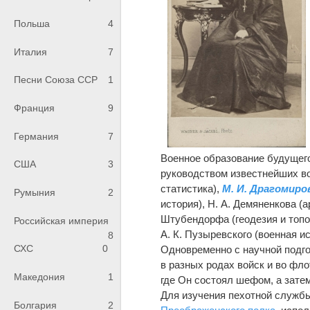
Польша
4
Италия
7
Песни Союза ССР
1
Франция
9
Германия
7
Военное образование будущег
США
3
руководством известнейших во
статистика),
М. И. Драгомиро
Румыния
2
история), Н. А. Демяненкова (а
Штубендорфа (геодезия и топог
Российская империя
А. К. Пузыревского (военная ис
8
СХС
0
Одновременно с научной подго
в разных родах войск и во фло
Македония
1
где Он состоял шефом, а затем
Для изучения пехотной службы
Болгария
2