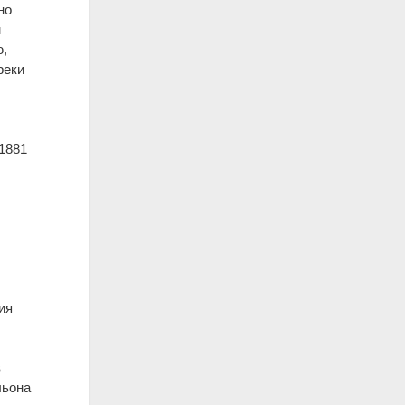
но
м
ю,
реки
1881
ия
в
льона