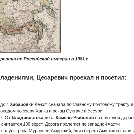
евича по Российской империи в 1981 г.
владениями, Цесаревич проехал и посетил:
до г.
Хабаровки
лежит сначала по главному почтовому тракту до
роходом по озеру Ханка и рекам Сунгаче и Уссури.
I. От
Владивостока
до с.
Камень-Рыболов
по почтовой дорог
считается 198 верст. Дорога пролегает по западной части
полуострова Муравьев-Амурский, близ берега Амурского залив