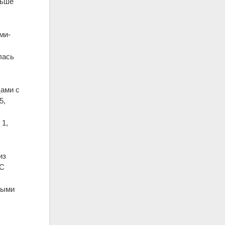
льше
ми-
лась
цами с
5,
 1,
из
 С
ными