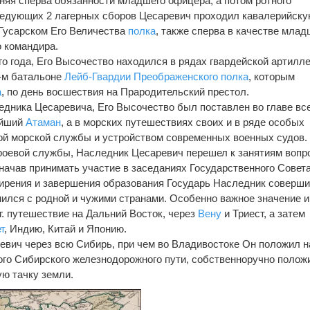
лняя сперва обязанности младшего офицера, а потом ротного
следующих 2 лагерных сборов Цесаревич проходил кавалерийск
Гусарском Его Величества
полка
, также сперва в качестве млад
о командира.
го года, Его Высочество находился в рядах гвардейской артилле
1-м батальоне
Лейб-Гвардии Преображенского полка
, которым
а
, по день восшествия на Прародительский престол.
ледника Цесаревича, Его Высочество был поставлен во главе вс
ейший
Атаман
, а в морских путешествиях своих и в ряде особых
ой морской службы и устройством современных военных судов.
 строевой службы, Наследник Цесаревич перешел к занятиям воп
 начав принимать участие в заседаниях Государственного Совета
ширения и завершения образования Государь Наследник соверши
ился с родной и чужими странами. Особенно важное значение 
г. путешествие на Дальний Восток, через
Вену
и Триест, а затем
т
, Индию, Китай и Японию.
евич через всю Сибирь, при чем во Владивостоке Он положил 
го Сибирского железнодорожного пути, собственноручно полож
ую тачку земли.