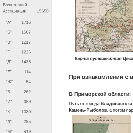
База знаний
Ассоциации
15650
"А"
1716
"Б"
1507
"В"
1217
"Г"
1226
Карта путешествия Цесар
"Д"
1438
"Е"
114
При ознакомлении с 
"Ж"
54
"З"
262
В Приморской области:
"И"
389
Путь от города
Владивостока
Камень-Рыболов
, а потом па
"К"
1030
"Л"
295
"М"
419