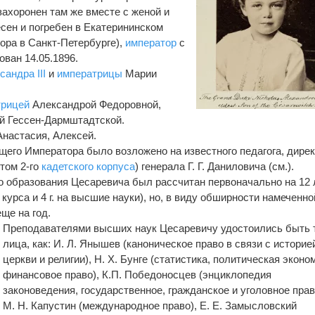
захоронен там же вместе с женой и
есен и погребен в Екатерининском
ора в Санкт-Петербурге),
император
с
ован 14.05.1896.
сандра III
и
императрицы
Марии
трицей
Александрой Федоровной,
й Гессен-Дармштадтской.
Анастасия, Алексей.
щего Императора было возложено на известного педагога, дире
отом 2-го
кадетского корпуса
) генерала Г. Г. Даниловича (см.).
о образования Цесаревича был рассчитан первоначально на 12 л
 курса и 4 г. на высшие науки), но, в виду обширности намеченно
ще на год.
Преподавателями высших наук Цесаревичу удостоились быть 
лица, как: И. Л. Янышев (каноническое право в связи с историе
церкви и религии), Н. Х. Бунге (статистика, политическая эконо
финансовое право), К.П. Победоносцев (энциклопедия
законоведения, государственное, гражданское и уголовное прав
М. Н. Капустин (международное право), Е. Е. Замысловский