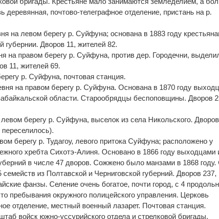
ковой бригады. Крестьяне мало занимаются земледелием, а бо
ь деревянная, почтово-телеграфное отделение, пристань на р.
вня на левом берегу р. Суйфуна; основана в 1883 году крестьяна
 губернии. Дворов 11, жителей 82.
ня на правом берегу р. Суйфуна, против дер. Городечни, выдели
ов 11, жителей 69.
берегу р. Суйфуна, почтовая станция.
евня на правом берегу р. Суйфуна. Основана в 1870 году выход
Забайкальской области. Старообрядцы беспоповщины. Дворов 2
 левом берегу р. Суйфуна, выселок из села Никольского. Дворов
8 переселилось).
авом берегу р. Тудагоу, левого притока Суйфуна; расположено у
жного хребта Сихотэ-Алиня. Основано в 1866 году выходцами 
уберний в числе 47 дворов. Сожжено было манзами в 1868 году.
 семейств из Полтавской и Черниговской губерний. Дворов 237,
тайские фанзы. Селение очень богатое, почти город, с 4 продоль
то пребывания окружного полицейского управления. Церковь
ное отделение, местный военный лазарет. Почтовая станция.
штаб войск южно-уссурийского отдела и стрелковой бригады,