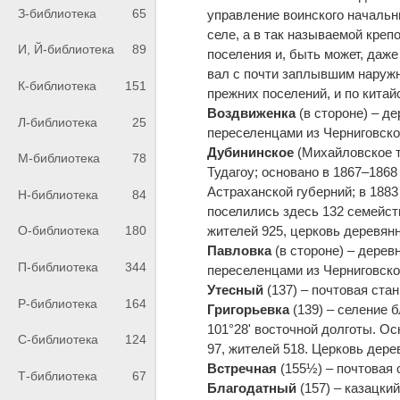
З-библиотека
65
управление воинского начальн
селе, а в так называемой креп
И, Й-библиотека
89
поселения и, быть может, даж
вал с почти заплывшим наружн
К-библиотека
151
прежних поселений, и по китай
Воздвиженка
(в стороне) – де
Л-библиотека
25
переселенцами из Черниговской
Дубининское
(Михайловское то
М-библиотека
78
Тудагоу; основано в 1867–186
Астраханской губерний; в 1883
Н-библиотека
84
поселились здесь 132 семейст
жителей 925, церковь деревянн
О-библиотека
180
Павловка
(в стороне) – деревн
П-библиотека
344
переселенцами из Черниговской
Утесный
(137) – почтовая стан
Р-библиотека
164
Григорьевка
(139) – селение б
101°28' восточной долготы. Ос
С-библиотека
124
97, жителей 518. Церковь дере
Встречная
(155½) – почтовая 
Т-библиотека
67
Благодатный
(157) – казацки