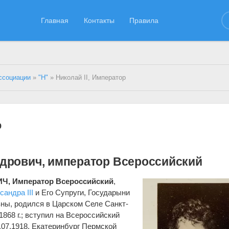
Главная
Контакты
Правила
ссоциации
»
"Н"
» Николай II, Император
р
ндрович, император Всероссийский
, Император Всероссийский
,
сандра III
и Его Супруги, Государыни
ы, родился в Царском Селе Санкт-
1868 г.; вступил на Всероссийский
7.07.1918, Екатеринбург Пермской