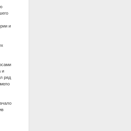
ую
шего
рии и
ех
росами
 и
л ряд
имело
начало
ив