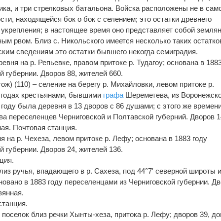
ика, и три стрелковых батальона. Войска расположены не в сам
ости, находящейся бок о бок с селением; это остатки древнего
е укрепления; в настоящее время оно представляет собой земля
ым рвом. Близ с. Никольского имеется несколько таких остатко
ским сведениям это остатки бывшего некогда семиградия.
ревня на р. Репьевке, правом притоке р. Тудагоу; основана в 1883 
 губернии. Дворов 88, жителей 660.
ж) (110) – селение на берегу р. Михайловки, левом притоке р.
8 годах крестьянами, бывшими
графа
Шереметева, из Воронежско
 году была деревня в 13 дворов с 86 душами; с этого же времен
ва переселенцев Черниговской и Полтавской губерний. Дворов 1
ая. Почтовая станция.
я на р. Чехеза, левом притоке р. Лефу; основана в 1883 году
 губернии. Дворов 24, жителей 136.
ция.
лиз ручья, впадающего в р. Сахеза, под 44°7' северной широты 
новано в 1883 году переселенцами из Черниговской губернии. Д
вянная.
станция.
й поселок близ речки Хынты-хеза, притока р. Лефу; дворов 39, д