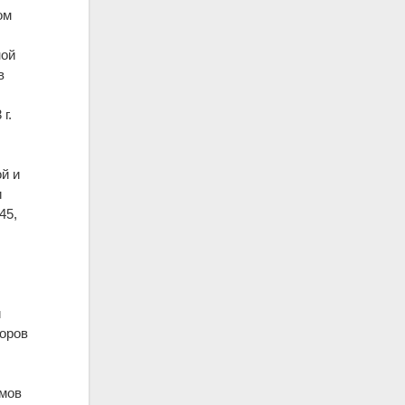
ом
ной
в
г.
й и
и
45,
и
воров
омов