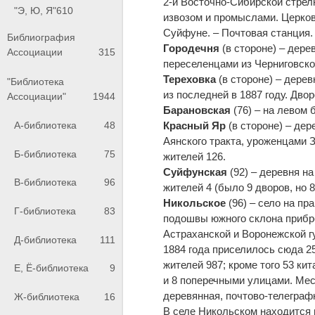
2-й Восточно-Сибирской стрел
"Э, Ю, Я"
610
извозом и промыслами. Церков
Суйфуне. – Почтовая станция.
Библиография
Городечня
(в стороне) – дере
Ассоциации
315
переселенцами из Черниговской
Тереховка
(в стороне) – дерев
"Библиотека
из последней в 1887 году. Двор
Ассоциации"
1944
Барановская
(76) – на левом 
А-библиотека
48
Красный Яр
(в стороне) – дер
Аянского тракта, уроженцами 
Б-библиотека
75
жителей 126.
Суйфунская
(92) – деревня на
В-библиотека
96
жителей 4 (было 9 дворов, но 
Никольское
(96) – село на пр
Г-библиотека
83
подошвы южного склона прибре
Астраханской и Воронежской г
Д-библиотека
111
1884 года приселилось сюда 25
жителей 987; кроме того 53 ки
Е, Ё-библиотека
9
и 8 поперечными улицами. Мес
деревянная, почтово-телеграф
Ж-библиотека
16
В селе Никольском находится 