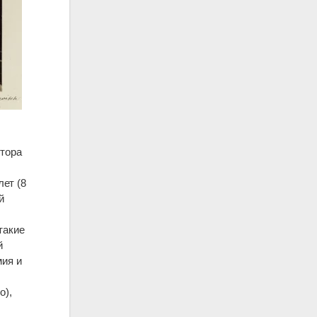
ктора
ет (8
й
такие
й
мия и
о),