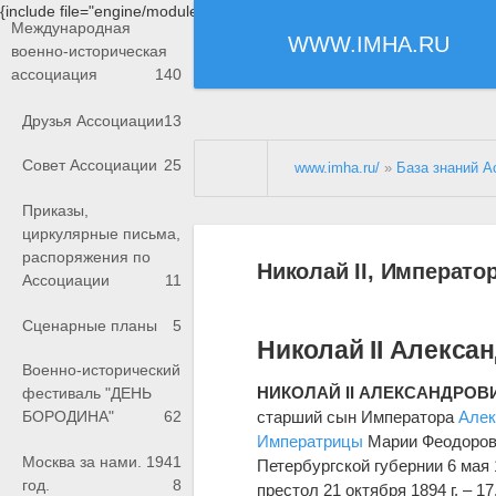
{include file="engine/modules/saperu/head.php"}
Международная
WWW.IMHA.RU
военно-историческая
ассоциация
140
Друзья Ассоциации
13
Совет Ассоциации
25
www.imha.ru/
»
База знаний А
Приказы,
циркулярные письма,
распоряжения по
Николай II, Императо
Ассоциации
11
Сценарные планы
5
Николай II Алекса
Военно-исторический
НИКОЛАЙ II АЛЕКСАНДРОВИЧ
фестиваль "ДЕНЬ
старший сын Императора
Алек
БОРОДИНА"
62
Императрицы
Марии Феодоровн
Москва за нами. 1941
Петербургской губернии 6 мая 
год.
8
престол 21 октября 1894 г. – 1