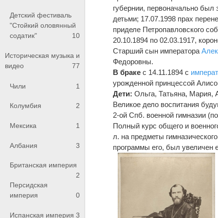
губернии, первоначально был 
Детский фестиваль
детьми; 17.07.1998 прах перен
"Стойкий оловянный
приделе Петропавловского соб
содатик"
10
20.10.1894 по 02.03.1917, корон
Старший сын императора
Алек
Историческая музыка и
Федоровны.
видео
77
В браке
с 14.11.1894 с
импера
урожденной принцессой Алисо
Чили
1
Дети:
Ольга, Татьяна, Мария, 
Великое дело воспитания буду
Колумбия
2
2-ой Спб. военной гимназии (п
Полный курс общего и военног
Мексика
1
л. на предметы гимназического
Албания
3
программы его, был увеличен е
Британская империя
2
Персидская
империя
0
Испанская империя
3