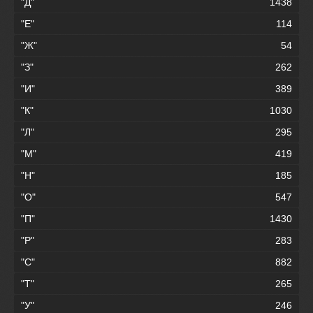
"Д"
1438
"Е"
114
"Ж"
54
"З"
262
"И"
389
"К"
1030
"Л"
295
"М"
419
"Н"
185
"О"
547
"П"
1430
"Р"
283
"С"
882
"Т"
265
"У"
246