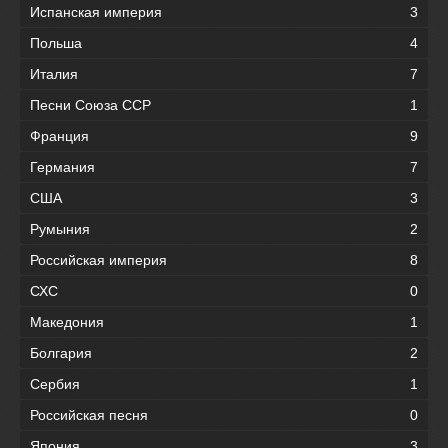
Испанская империя
3
Польша
4
Италия
7
Песни Союза ССР
1
Франция
9
Германия
7
США
3
Румыния
2
Российская империя
8
СХС
0
Македония
1
Болгария
2
Сербия
1
Российская песня
0
Япония
3