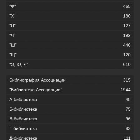
"Ф"
465
"Х"
180
"Ц"
127
"Ч"
192
"Ш"
446
"Щ"
120
"Э, Ю, Я"
610
Библиография Ассоциации
315
"Библиотека Ассоциации"
1944
А-библиотека
48
Б-библиотека
75
В-библиотека
96
Г-библиотека
83
Д-библиотека
111