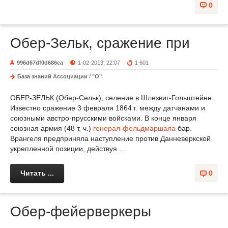
0
Обер-Зельк, сражение при
996d67df0d686ca
1-02-2013, 22:07
1 601
База знаний Ассоциации
/
"О"
ОБЕР-ЗЕЛЬК (Обер-Сельк), селение в Шлезвиг-Гольштейне.
Известно сражение 3 февраля 1864 г. между датчанами и
союзными австро-прусскими войсками. В конце января
союзная армия (48 т. ч.)
генерал-фельдмаршала
бар.
Врангеля предприняла наступление против Данневеркской
укрепленной позиции, действуя ...
Читать ...
0
Обер-фейерверкеры