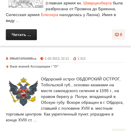
(главная армия кн.
Шварценберга
была
разбросана от Провена до Бриенна,
Силесская армия
Блюхера
находилась у Лаона). Имея в
виду ...
Читать ...
0
996d67df0d686ca
1-02-2013, 22:11
1 313
База знаний Ассоциации
/
"О"
Обдорский острог ОБДОРСКИЙ ОСТРОГ,
Тобольской губ., основан казаками на
месте самоедского селения в 1595 г., на
правом берегу р. Полуи, впадающей в
Обскую губу. Вскоре обращен в г. Обдорск,
ставший с половине XVIII в. местным
торговым центром. Как укрепленный пункт, упразднен в
конце XVIII ст. ...