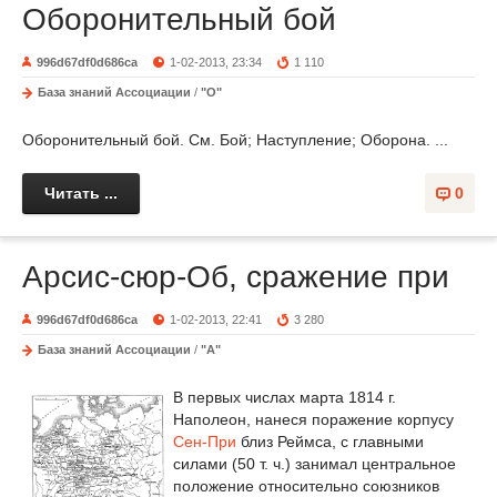
Оборонительный бой
996d67df0d686ca
1-02-2013, 23:34
1 110
База знаний Ассоциации
/
"О"
Оборонительный бой. См. Бой; Наступление; Оборона. ...
Читать ...
0
Арсис-сюр-Об, сражение при
996d67df0d686ca
1-02-2013, 22:41
3 280
База знаний Ассоциации
/
"А"
В первых числах марта 1814 г.
Наполеон, нанеся поражение корпусу
Сен-При
близ Реймса, с главными
силами (50 т. ч.) занимал центральное
положение относительно союзников