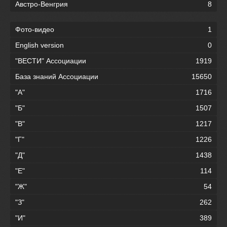
Австро-Венгрия
8
Фото-видео
1
English version
0
"ВЕСТИ" Ассоциации
1919
База знаний Ассоциации
15650
"А"
1716
"Б"
1507
"В"
1217
"Г"
1226
"Д"
1438
"Е"
114
"Ж"
54
"З"
262
"И"
389