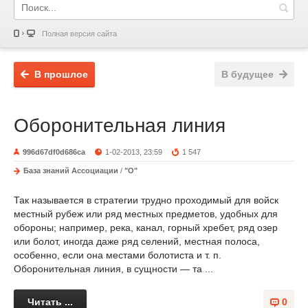
Полная версия сайта
В прошлое
В будущее
Оборонительная линия
996d67df0d686ca
1-02-2013, 23:59
1 547
База знаний Ассоциации
/
"О"
Так называется в стратегии трудно проходимый для войск
местный рубеж или ряд местных предметов, удобных для
обороны; например, река, канал, горный хребет, ряд озер
или болот, иногда даже ряд селений, местная полоса,
особенно, если она местами болотиста и т. п.
Оборонительная линия, в сущности — та ...
Читать ...
0