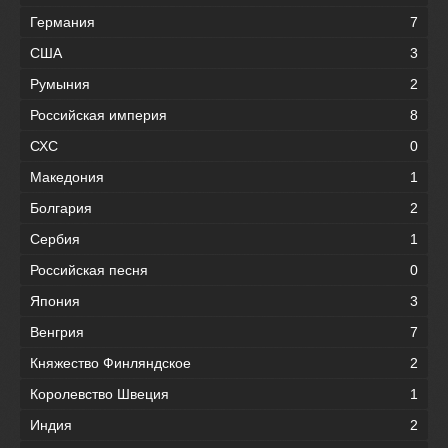
Германия
7
США
3
Румыния
2
Российская империя
8
СХС
0
Македония
1
Болгария
2
Сербия
1
Российская песня
0
Япония
3
Венгрия
7
Княжество Финляндское
2
Королевство Швеция
1
Индия
2