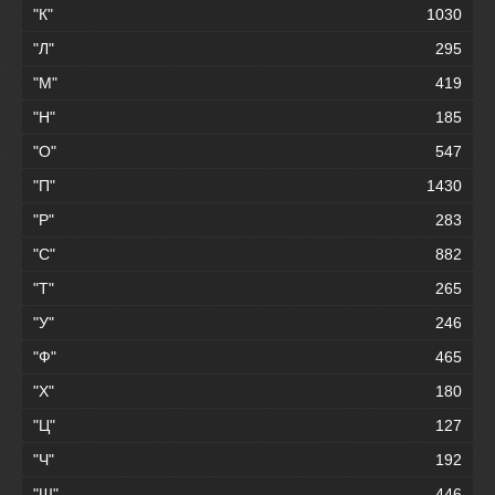
"К"
1030
"Л"
295
"М"
419
"Н"
185
"О"
547
"П"
1430
"Р"
283
"С"
882
"Т"
265
"У"
246
"Ф"
465
"Х"
180
"Ц"
127
"Ч"
192
"Ш"
446