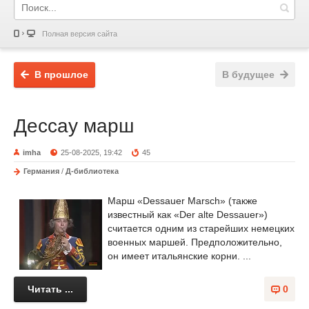
Полная версия сайта
В прошлое
В будущее
Дессау марш
imha
25-08-2025, 19:42
45
Германия
/
Д-библиотека
Марш «Dessauer Marsch» (также
известный как «Der alte Dessauer»)
считается одним из старейших немецких
военных маршей. Предположительно,
он имеет итальянские корни. ...
Читать ...
0