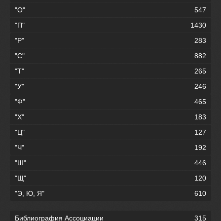
"О"
547
"П"
1430
"Р"
283
"С"
882
"Т"
265
"У"
246
"Ф"
465
"Х"
183
"Ц"
127
"Ч"
192
"Ш"
446
"Щ"
120
"Э, Ю, Я"
610
Библиография Ассоциации
315