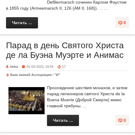
Defiliermarsch сочинен Карлом Фаустом
в 1855 году (Armeemarsch II, 126 (AM II, 168)). ... ...
Читать ...
0
Парад в день Святого Христа
де ла Буэна Муэрте и Анимас
imha
31-03-2023, 19:54
17
База знаний Ассоциации
/
"И"
Прохождение шествия монахов, и затем
парад легионеров святого Христа de la
Buena Muerte (Доброй Смерти) мимо
главной трибуны. ...
Читать ...
0