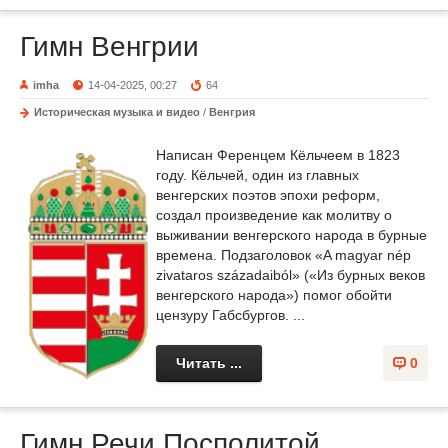
Гимн Венгрии
imha
14-04-2025, 00:27
64
Историческая музыка и видео
/
Венгрия
Написан Ференцем Кёльчеем в 1823
году. Кёльчей, один из главных
венгерских поэтов эпохи реформ,
создал произведение как молитву о
выживании венгерского народа в бурные
времена. Подзаголовок «A magyar nép
zivataros századaiból» («Из бурных веков
венгерского народа») помог обойти
цензуру Габсбургов. ...
Читать ...
0
Гимн Речи Посполитой