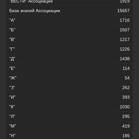
"ВЕСТИ" Ассоциации
1919
База знаний Ассоциации
15657
"А"
1716
"Б"
1507
"В"
1217
"Г"
1226
"Д"
1438
"Е"
114
"Ж"
54
"З"
262
"И"
393
"К"
1030
"Л"
295
"М"
419
"Н"
185