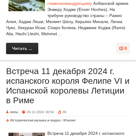
главнокомандующему
Албанской армии
Энверу Ходже (Enver Hoxhes). На
трибуне руководство страны – Рамиз
Алия, Хаджи Леши, Мехмет Шеху, Кирьяко Михали, Ленка
Чуко, Хекуран Исаи, Спиро Колека, Неджмие Ходжа (Ramiz
Alia, Haxhi Lleshi, Mehmet ...
Читать ...
0
Встреча 11 декабря 2024 г.
испанского короля Фелипе VI и
Испанской королевы Летиции
в Риме
imha
26-12-2024, 00:54
39
Историческая музыка и видео
/
Италия
Встреча 11 декабря 2024 г. испанского