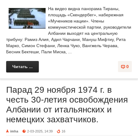
На видео видна панорама Тираны,
площадь «Скендербег», набережная
«Мучеников нации». Члены
коммунистической партии, руководители
Албании выходят на центральную
трибуну: Рамиз Алия, Адил Чарчани, Мануш Мифтиу, Рита
Марко, Симон Стефани, Ленка Чуко, Вангжель Черава,
Бесник Бектеши, Пали Миска, ...
Читать ...
0
Парад 29 ноября 1974 г. в
честь 30-летия освобождения
Албании от итальянских и
немецких захватчиков.
imha
2-03-2025, 14:39
16