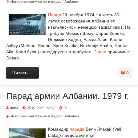
Историческая музыка и видео
/
Албания
Парад
29 ноября 1974 г. в честь 30-
летия освобождения Албании от
итальянских и немецких захватчиков. На
трибуне Мехмет Шеху, Сприо Колека,
Неджмие Ходжа, Рамиз Алия, Кадри
Азбиу (Mehmet Shehu, Sprio Koleka, Nexhmije Hoxha, Ramiz
Alia, Kadri Azbiu) аплодируют на трибунах.
Парад
принимает
Энвер ...
Читать ...
0
Парад армии Албании. 1979 г.
imha
28-02-2025, 22:32
26
Историческая музыка и видео
/
Албания
Командир
парада
Вели Ллакай (Veli
Llakaj) представляется