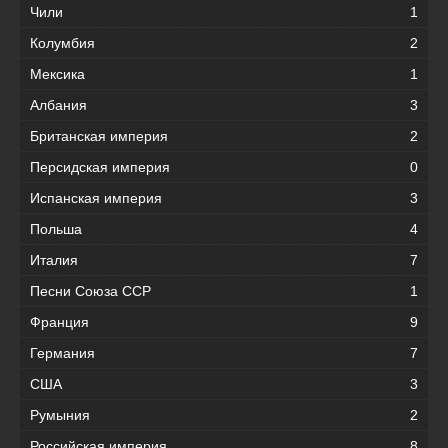
Чили
1
Колумбия
2
Мексика
1
Албания
3
Британская империя
2
Персидская империя
0
Испанская империя
3
Польша
4
Италия
7
Песни Союза ССР
1
Франция
9
Германия
7
США
3
Румыния
2
Российская империя
8