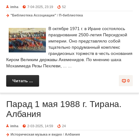
imha
7-04-2025, 23:19
52
"Библиотека Ассоциации"
/
П-библиотека
В октябре 1971 г. в Иране состоялось
празднование 2500-летия Персидской
империи. Оно представляло собой
тщательно продуманный комплекс
грандиозных торжеств в честь основания
Киром Великим державы Ахеменидов. По мнению шаха
Мохаммеда Резы Пехлеви, ... ...
Читать ...
0
Парад 1 мая 1988 г. Тирана.
Албания
imha
2-03-2025, 14:59
24
Историческая музыка и видео
/
Албания