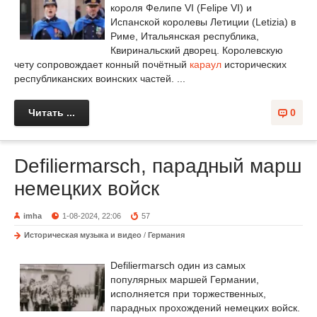
короля Фелипе VI (Felipe VI) и
Испанской королевы Летиции (Letizia) в
Риме, Итальянская республика,
Квиринальский дворец. Королевскую
чету сопровождает конный почётный
караул
исторических
республиканских воинских частей. ...
Читать ...
0
Defiliermarsch, парадный марш
немецких войск
imha
1-08-2024, 22:06
57
Историческая музыка и видео
/
Германия
Defiliermarsch один из самых
популярных маршей Германии,
исполняется при торжественных,
парадных прохождений немецких войск.