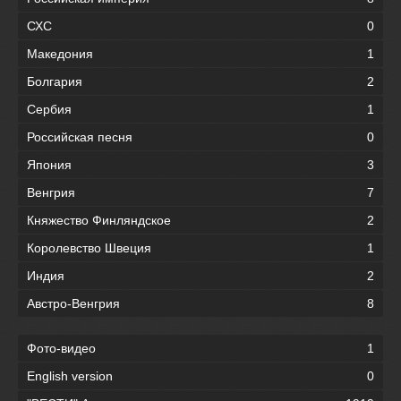
СХС
0
Македония
1
Болгария
2
Сербия
1
Российская песня
0
Япония
3
Венгрия
7
Княжество Финляндское
2
Королевство Швеция
1
Индия
2
Австро-Венгрия
8
Фото-видео
1
English version
0