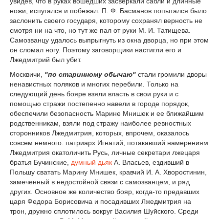
увидев, что в руках вошедших засверкали сабли и длинные
ножи, испугался и побежал. П. Ф. Басманов попытался было
заслонить своего государя, которому сохранял верность не
смотря ни на что, но тут же пал от руки М. И. Татищева.
Самозванцу удалось выпрыгнуть из окна дворца, но при этом
он сломал ногу. Поэтому заговорщики настигли его и
Лжедмитрий был убит.
Москвичи,
"по старинному обычаю"
стали громили дворы
ненавистных поляков и многих перебили. Только на
следующий день бояре взяли власть в свои руки и с
помощью стражи постепенно навели в городе порядок,
обеспечили безопасность Марине Мнишек и ее ближайшим
родственникам, взяли под стражу наиболее ревностных
сторонников Лжедмитрия, которых, впрочем, оказалось
совсем немного: патриарх Игнатий, потакавший намерениям
Лжедмитрия окатоличить Русь, личные секретари лжецаря
братья Бучинские,
думный дьяк
А. Власьев, ездивший в
Польшу сватать Марину Мнишек, кравчий И. А. Хворостинин,
замеченный в недостойной связи с самозванцем, и ряд
других. Основное же количество бояр, когда-то предавших
царя Федора Борисовича и посадивших Лжедмитрия на
трон, дружно сплотилось вокруг Василия Шуйского. Среди