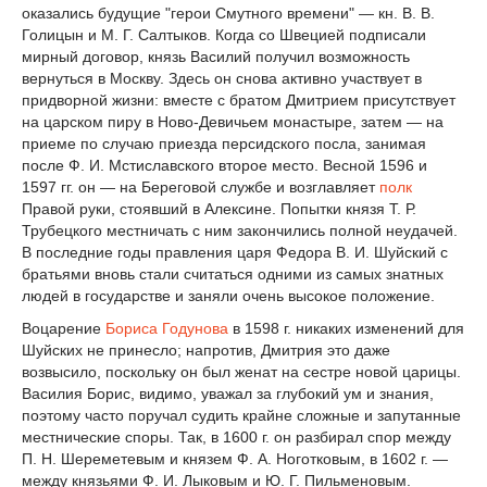
оказались будущие "герои Смутного времени" — кн. В. В.
Голицын и М. Г. Салтыков. Когда со Швецией подписали
мирный договор, князь Василий получил возможность
вернуться в Москву. Здесь он снова активно участвует в
придворной жизни: вместе с братом Дмитрием присутствует
на царском пиру в Ново-Девичьем монастыре, затем — на
приеме по случаю приезда персидского посла, занимая
после Ф. И. Мстиславского второе место. Весной 1596 и
1597 гг. он — на Береговой службе и возглавляет
полк
Правой руки, стоявший в Алексине. Попытки князя Т. Р.
Трубецкого местничать с ним закончились полной неудачей.
В последние годы правления царя Федора В. И. Шуйский с
братьями вновь стали считаться одними из самых знатных
людей в государстве и заняли очень высокое положение.
Воцарение
Бориса Годунова
в 1598 г. никаких изменений для
Шуйских не принесло; напротив, Дмитрия это даже
возвысило, поскольку он был женат на сестре новой царицы.
Василия Борис, видимо, уважал за глубокий ум и знания,
поэтому часто поручал судить крайне сложные и запутанные
местнические споры. Так, в 1600 г. он разбирал спор между
П. Н. Шереметевым и князем Ф. А. Ноготковым, в 1602 г. —
между князьями Ф. И. Лыковым и Ю. Г. Пильменовым.