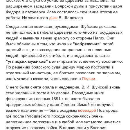
Москве, что слухи об убийстве царевича вымышлены, на
расширенном заседании Боярской думы в присутствии царя
Федора и патриарха Иова состоялось слушание итогов ее
работы. Их зачитывал
дьяк
В. Щелкалов.
Следственная комиссия, руководимая Шуйским доказала
непричастность к гибели царевича кого-либо из государевых
людей и выявила явную крамолу со стороны Нагих. Они
были обвинены в том, что из-за их
"небрежения"
погиб
царский сын, и в возведении напраслины на невинных
людей, приведшей их к гибели, и в подстрекательстве
"углицких мужиков"
к антиправительственному восстанию.
По решению боярского суда царицу Марию постригли в
отдаленный монастырь, ее братьев разослали по тюрьмам,
часть угличан казнили, часть сослали в
Пелым
.
С него была снята опала и недоверие, В. И. Шуйский вновь
стал желанным гостем во дворце. Разрядные книги
фиксируют, что осенью 1591 г. он часто бывал на
праздничных обедах у царя Федора. Зимой же получил
важное назначение — быть осадным
воеводой
Новгорода,
где после Ругодивского похода сохранялось очень
напряженное положение и в любой момент могло начаться
вторжение шведских войск. В подчинении у Василия