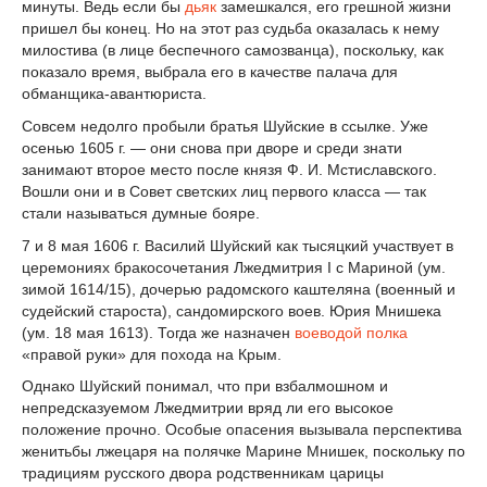
минуты. Ведь если бы
дьяк
замешкался, его грешной жизни
пришел бы конец. Но на этот раз судьба оказалась к нему
милостива (в лице беспечного самозванца), поскольку, как
показало время, выбрала его в качестве палача для
обманщика-авантюриста.
Совсем недолго пробыли братья Шуйские в ссылке. Уже
осенью 1605 г. — они снова при дворе и среди знати
занимают второе место после князя Ф. И. Мстиславского.
Вошли они и в Совет светских лиц первого класса — так
стали называться думные бояре.
7 и 8 мая 1606 г. Василий Шуйский как тысяцкий участвует в
церемониях бракосочетания Лжедмитрия I с Мариной (ум.
зимой 1614/15), дочерью радомского каштеляна (военный и
судейский староста), сандомирского воев. Юрия Мнишека
(ум. 18 мая 1613). Тогда же назначен
воеводой
полка
«правой руки» для похода на Крым.
Однако Шуйский понимал, что при взбалмошном и
непредсказуемом Лжедмитрии вряд ли его высокое
положение прочно. Особые опасения вызывала перспектива
женитьбы лжецаря на полячке Марине Мнишек, поскольку по
традициям русского двора родственникам царицы