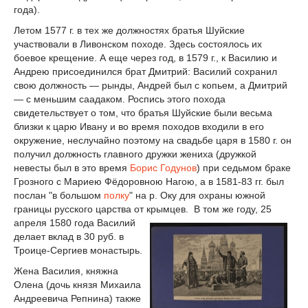
года).
Летом 1577 г. в тех же должностях братья Шуйские
участвовали в Ливонском походе. Здесь состоялось их
боевое крещение. А еще через год, в 1579 г., к Василию и
Андрею присоединился брат Дмитрий: Василий сохранил
свою должность — рынды, Андрей был с копьем, а Дмитрий
— с меньшим саадаком. Роспись этого похода
свидетельствует о том, что братья Шуйские были весьма
близки к царю Ивану и во время походов входили в его
окружение, неслучайно поэтому на свадьбе царя в 1580 г. он
получил должность главного дружки жениха (дружкой
невесты был в это время
Борис Годунов
) при седьмом браке
Грозного с Мариею Фёдоровною Нагою, а в 1581-83 гг. был
послан "в большом
полку
" на р. Оку для охраны южной
границы русского царства от крымцев.
В том же году, 25
апреля 1580 года Василий
делает вклад в 30 руб. в
Троице-Сергиев монастырь.
Жена Василия, княжна
Олена (дочь князя Михаила
Андреевича Репнина) также