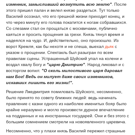
изменник, замысливший возмутить всю землю"
. После
этого пришел палач и велел князю раздеться. Тут только
Василий осознал, что его грешной жизни приходит конец, и
что через минуту его голова покатится к ногам собравшихся.
Со слезами стал он прощаться с москвичами, публично
каяться и просить прощения за грехи. Князь тянул время и
надеялся на чудо. И, действительно, оно произошло. Из
ворот Кремля, как бы нехотя и не спеша, выехал
дьяк
с
указом о прощении. Спектакль был разыгран по всем
правилам сцены. Устрашенный Шуйский упал на колени и
воздал хвалу Богу и
"царю Дмитрию"
. Народ ликовал и с
восторгом вопил:
"О сколь милостивого царя даровал
нам Бог! Ведь он милует даже своих изменников,
искавших лишить его жизни!".
Решение Лжедмитрия помиловать Шуйского, несомненно,
было принято по совету ближних людей: ведь начинать
правление с казни одного из наиболее именитых бояр было
крайне неразумно и могло произвести дурное впечатление
на подданных и на иностранных государей. Они и без этого с
большим сомнением смотрели на новоявленного царевича.
Несомненно, что у плахи князь Василий пережил страшные