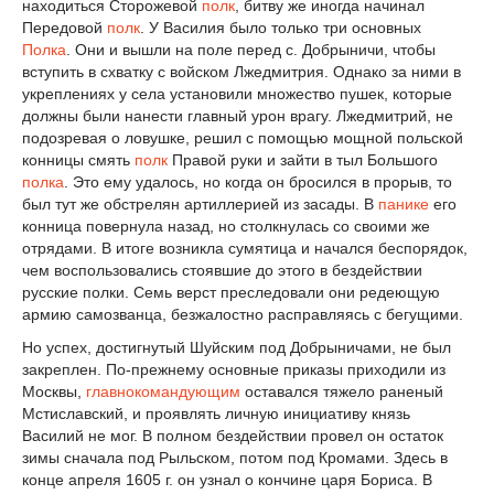
находиться Сторожевой
полк
, битву же иногда начинал
Передовой
полк
. У Василия было только три основных
Полка
. Они и вышли на поле перед с. Добрыничи, чтобы
вступить в схватку с войском Лжедмитрия. Однако за ними в
укреплениях у села установили множество пушек, которые
должны были нанести главный урон врагу. Лжедмитрий, не
подозревая о ловушке, решил с помощью мощной польской
конницы смять
полк
Правой руки и зайти в тыл Большого
полка
. Это ему удалось, но когда он бросился в прорыв, то
был тут же обстрелян артиллерией из засады. В
панике
его
конница повернула назад, но столкнулась со своими же
отрядами. В итоге возникла сумятица и начался беспорядок,
чем воспользовались стоявшие до этого в бездействии
русские полки. Семь верст преследовали они редеющую
армию самозванца, безжалостно расправляясь с бегущими.
Но успех, достигнутый Шуйским под Добрыничами, не был
закреплен. По-прежнему основные приказы приходили из
Москвы,
главнокомандующим
оставался тяжело раненый
Мстиславский, и проявлять личную инициативу князь
Василий не мог. В полном бездействии провел он остаток
зимы сначала под Рыльском, потом под Кромами. Здесь в
конце апреля 1605 г. он узнал о кончине царя Бориса. В