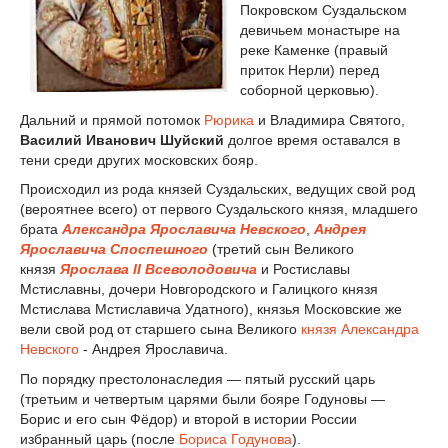
Покровском Суздальском
девичьем монастыре на
реке Каменке (правый
приток Нерли) перед
соборной церковью).
Дальний и прямой потомок
Рюрика
и Владимира Святого,
Василий Иванович Шуйский
долгое время оставался в
тени среди других московских бояр.
Происходил из рода князей Суздальских, ведущих свой род
(вероятнее всего) от первого Суздальского князя, младшего
брата
Александра Ярославича Невского
,
Андрея
Ярославича Споспешного
(третий сын Великого
князя
Ярослава II Всеволодовича
и Ростиславы
Мстиславны, дочери Новгородского и Галицкого князя
Мстислава Мстиславича Удатного), князья Московские же
вели свой род от старшего сына Великого
князя Александра
Невского
- Андрея Ярославича.
По порядку престолонаследия — пятый русский царь
(третьим и четвертым царями были бояре Годуновы —
Борис и его сын Фёдор) и второй в истории России
избранный царь (после
Бориса Годунова
).