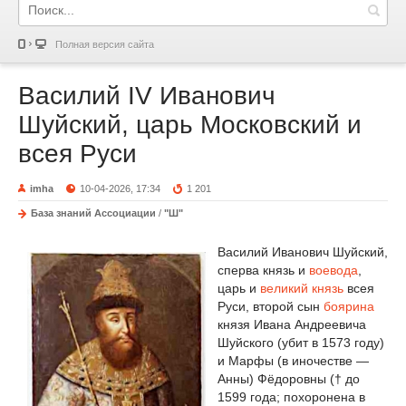
Полная версия сайта
Василий IV Иванович
Шуйский, царь Московский и
всея Руси
imha
10-04-2026, 17:34
1 201
База знаний Ассоциации
/
"Ш"
Василий Иванович Шуйский,
сперва князь и
воевода
,
царь и
великий князь
всея
Руси, второй сын
боярина
князя Ивана Андреевича
Шуйского (убит в 1573 году)
и Марфы (в иночестве —
Анны) Фёдоровны († до
1599 года; похоронена в