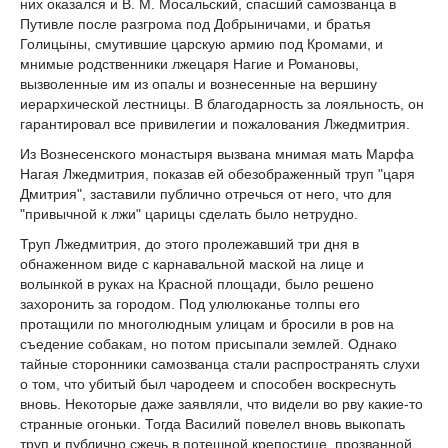
них оказался и В. М. Мосальский, спасший самозванца в
Путивле после разгрома под Добрыничами, и братья
Голицыны, смутившие царскую армию под Кромами, и
мнимые родственники лжецаря Нагие и Романовы,
вызволенные им из опалы и вознесенные на вершину
иерархической лестницы. В благодарность за лояльность, он
гарантировал все привилегии и пожалования Лжедмитрия.
Из Вознесенского монастыря вызвана мнимая мать Марфа
Нагая Лжедмитрия, показав ей обезображенный труп "царя
Дмитрия", заставили публично отречься от него, что для
"привычной к лжи" царицы сделать было нетрудно.
Труп Лжедмитрия, до этого пролежавший три дня в
обнаженном виде с карнавальной маской на лице и
волынкой в руках на Красной площади, было решено
захоронить за городом. Под улюлюканье толпы его
протащили по многолюдным улицам и бросили в ров на
съедение собакам, но потом присыпали землей. Однако
тайные сторонники самозванца стали распространять слухи
о том, что убитый был чародеем и способен воскреснуть
вновь. Некоторые даже заявляли, что видели во рву какие-то
странные огоньки. Тогда Василий повелел вновь выкопать
труп и публично сжечь в потешной крепостице, прозванной