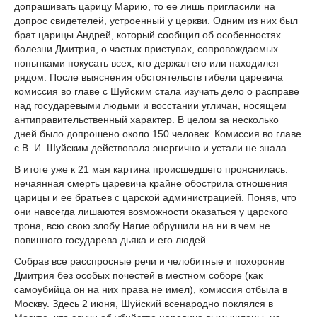
допрашивать царицу Марию, то ее лишь пригласили на
допрос свидетелей, устроенный у церкви. Одним из них был
брат царицы Андрей, который сообщил об особенностях
болезни Дмитрия, о частых приступах, сопровождаемых
попытками покусать всех, кто держал его или находился
рядом. После выяснения обстоятельств гибели царевича
комиссия во главе с Шуйским стала изучать дело о расправе
над государевыми людьми и восстании угличан, носящем
антиправительственный характер. В целом за несколько
дней было допрошено около 150 человек. Комиссия во главе
с В. И. Шуйским действовала энергично и устали не знала.
В итоге уже к 21 мая картина происшедшего прояснилась:
нечаянная смерть царевича крайне обострила отношения
царицы и ее братьев с царской администрацией. Поняв, что
они навсегда лишаются возможности оказаться у царского
трона, всю свою злобу Нагие обрушили на ни в чем не
повинного государева дьяка и его людей.
Собрав все расспросные речи и челобитные и похоронив
Дмитрия без особых почестей в местном соборе (как
самоубийца он на них права не имел), комиссия отбыла в
Москву. Здесь 2 июня
, Шуйский всенародно поклялся в