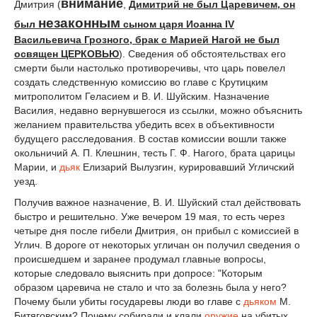
внимание
Дмитрия (
,
Димитрий не был Царевичем, он
незаконным
был
сыном царя Иоанна IV
Васильевича Грозного, брак с Марией Нагой не был
освящен ЦЕРКОВЬЮ
). Сведения об обстоятельствах его
смерти были настолько противоречивы, что царь повелел
создать следственную комиссию во главе с Крутицким
митрополитом Геласием и В. И. Шуйским. Назначение
Василия, недавно вернувшегося из ссылки, можно объяснить
желанием правительства убедить всех в объективности
будущего расследования. В состав комиссии
вошли также
окольничий А. П. Клешнин, тесть Г. Ф. Нагого, брата царицы
Марии, и
дьяк
Елизарий Вылузгин, курировавший Угличский
уезд.
Получив важное назначение, В. И. Шуйский стал действовать
быстро и решительно. Уже вечером 19 мая, то есть через
четыре дня после гибели Дмитрия, он прибыл с комиссией в
Углич. В дороге от некоторых угличан он получил сведения о
происшедшем и заранее продумал главные вопросы,
которые следовало выяснить при допросе: "Которым
образом царевича не стало и что за болезнь была у него?
Почему были убиты государевы люди во главе с
дьяком
М.
Битяговским? Почему собирали и клали
оружие
на убитых