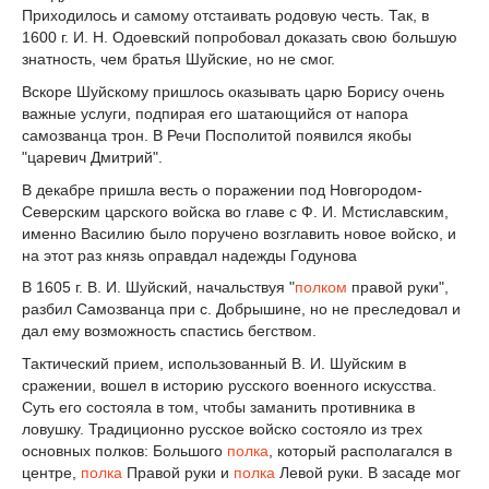
Приходилось и самому отстаивать родовую честь. Так, в
1600 г. И. Н. Одоевский попробовал доказать свою большую
знатность, чем братья Шуйские, но не смог.
Вскоре Шуйскому пришлось оказывать царю Борису очень
важные услуги, подпирая его шатающийся от напора
самозванца трон. В Речи Посполитой появился якобы
"царевич Дмитрий".
В декабре пришла весть о поражении под Новгородом-
Северским царского войска во главе с Ф. И. Мстиславским,
именно Василию было поручено возглавить новое войско, и
на этот раз князь оправдал надежды Годунова
В 1605 г. В. И. Шуйский, начальствуя "
полком
правой руки",
разбил Самозванца при с. Добрышине, но не преследовал и
дал ему возможность спастись бегством.
Тактический прием, использованный В. И. Шуйским в
сражении, вошел в историю русского военного искусства.
Суть его состояла в том, чтобы заманить противника в
ловушку. Традиционно русское войско состояло из трех
основных полков: Большого
полка
, который располагался в
центре,
полка
Правой руки и
полка
Левой руки. В засаде мог