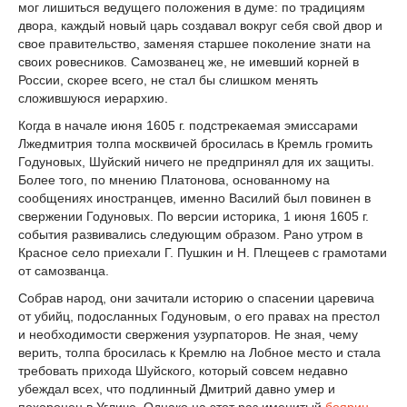
мог лишиться ведущего положения в думе: по традициям
двора, каждый новый царь создавал вокруг себя свой двор и
свое правительство, заменяя старшее поколение знати на
своих ровесников. Самозванец же, не имевший корней в
России, скорее всего, не стал бы слишком менять
сложившуюся иерархию.
Когда в начале июня 1605 г. подстрекаемая эмиссарами
Лжедмитрия толпа москвичей бросилась в Кремль громить
Годуновых, Шуйский ничего не предпринял для их защиты.
Более того, по мнению Платонова, основанному на
сообщениях иностранцев, именно Василий был повинен в
свержении Годуновых. По версии историка, 1 июня 1605 г.
события развивались следующим образом. Рано утром в
Красное село приехали Г. Пушкин и Н. Плещеев с грамотами
от самозванца.
Собрав народ, они зачитали историю о спасении царевича
от убийц, подосланных Годуновым, о его правах на престол
и необходимости свержения узурпаторов. Не зная, чему
верить, толпа бросилась к Кремлю на Лобное место и стала
требовать прихода Шуйского, который совсем недавно
убеждал всех, что подлинный Дмитрий давно умер и