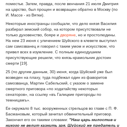
поместье. Затем, правда, после венчания 21 июля Дмитрия
на царство, был прощен и возвращен обратно в Москву (по
И. Массе - из Вятки).
Некоторые иностранцы сообщали, что дело князя Василия
разбирал земский собор, на котором присутствовали не
только духовенство, бояре и
дворяне
, но и простолюдины.
На нем 23 июня с уличением Шуйского в клевете выступил
сам самозванец и говорил с таким умом и искусством, что
привел всех в изумление. С полным единодушием
присутствующие решили, что князь-крамольник достоин
смерти [19].
25 (по другим данным, 30) июня, когда Шуйский уже был
возведен на плаху, туда подбежал один из фаворитов
самозванца, Мартин Сабельский, с указом о замене
смертного приговора «по ходатайству некоторых
сенаторов», на ссылку «въ Галицкие пригороды по
темницамъ».
Ее окружало 8 тыс. вооруженных стрельцов во главе с П. Ф.
Басмановым, который зачитал обвинительный приговор.
Закончил его он такими словами:
"Наш царь милостив и
никого не велит казнить зря. Шуйский же предатель и