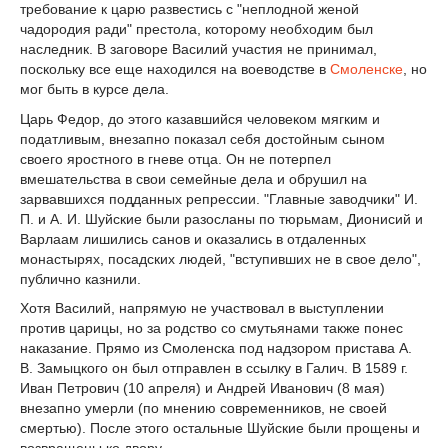
требование к царю развестись с "неплодной женой
чадородия ради" престола, которому необходим был
наследник. В заговоре Василий участия не принимал,
поскольку все еще находился на воеводстве в
Смоленске
, но
мог быть в курсе дела.
Царь Федор, до этого казавшийся человеком мягким и
податливым, внезапно показал себя достойным сыном
своего яростного в гневе отца. Он не потерпел
вмешательства в свои семейные дела и обрушил на
зарвавшихся подданных репрессии. "Главные заводчики" И.
П. и А. И. Шуйские были разосланы по тюрьмам, Дионисий и
Варлаам лишились санов и оказались в отдаленных
монастырях, посадских людей, "вступивших не в свое дело",
публично казнили.
Хотя Василий, напрямую не участвовал в выступлении
против царицы, но за родство со смутьянами также понес
наказание. Прямо из Смоленска под надзором пристава А.
В. Замыцкого он был отправлен в ссылку в Галич. В 1589 г.
Иван Петрович (10 апреля) и Андрей Иванович (8 мая)
внезапно умерли (по мнению современников, не своей
смертью). После этого остальные Шуйские были прощены и