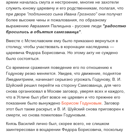
армии началась смута и нестроение, многие не захотели
служить юному царевичу и его родственникам, полагая, что
при дворе
"подлинного сына Ивана Грозного"
они получат
более высокие чины и пожалования, по образному
выражению Авраамия Палицына - русские люди
"радостно
бросились в объятия самозванца"
.
Вместе с Мстиславским ему было приказано вернуться в
столицу, чтобы участвовать в коронации наследника —
царевича Федора Борисовича. Но этому акту не суждено
было состояться.
Со времени сражения поведение его по отношению к
Годунову резко меняется. Увидев, что движение, поднятое
Лжедмитрием, начинает серьезно угрожать Годунову, В. И.
Шуйский решил перейти на сторону Самозванца, для чего
снова организовал в Москве заговор, уверяя всех и каждого,
что в Угличе был убит вовсе не царевич и что прежнее его
показание было вынуждено
Борисом Годуновым
. Заговор
этот был также раскрыт, и В. И. Шуйский снова приговорен к
смерти, но снова помилован Годуновым.
Князь Василий лично был, скорее всего, не слишком
заинтересован в воцарении Федора Борисовича, поскольку