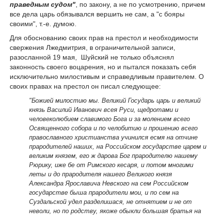
праведным судом"
, по закону, а не по усмотрению, причем
все дела царь обязывался вершить не сам, а "с бояры
своими", т.-е. думою.
Для обоснованию своих прав на престол и необходимости
свержения Лжедмитрия, в
ограничительной записи,
разосланной 19 мая, Шуйский не только объяснял
законность своего воцарения, но и пытался показать себя
исключительно милостивым и справедливым правителем. О
своих правах на престол он писал следующее:
"Божией милостию мы. Великий Государь царь и великий
князь Василий Иванович всея Руси, щедротами и
человеколюбием славимого Бога и за молением всего
Освященного собора и по челобитию и прошению всего
православного христианства учинился есмя на отчине
прародителей наших, на Российском государстве царем и
великим князем, его ж дарова Бог прародителю нашему
Рюрику, иже бе от Римского кесаря, и потом многими
леты и до прародителя нашего Великого князя
Александра Ярославича Невского на сем Российском
государстве быша прародители мои, и по сем на
Суздальской удел разделишася, не отнятием и не от
неволи, но по родству, якоже обыкли большая братья на