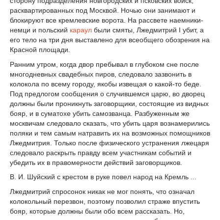
сторону подразделения новгородских и псковских войск,
расквартированных под Москвой. Ночью они занимают и
блокируют все кремлевские ворота. На рассвете наемники-
немци и польский
караул
были смяты, Лжедмитрий I убит, а
его тело на три дня выставлено для всеобщего обозрения на
Красной площади.
Ранним утром, когда двор пребывал в глубоком сне после
многодневных свадебных пиров, следовало зазвонить в
колокола по всему городу, якобы извещая о какой-то беде.
Под предлогом сообщения о случившемся царю, во дворец
должны были проникнуть заговорщики, состоящие из видных
бояр, и в суматохе убить самозванца. Разбуженным же
москвичам следовало сказать, что убить царя вознамерились
поляки и тем самым натравить их на возможных помощников
Лжедмитрия. Только после физического устранения лжецаря
следовало раскрыть правду всем участникам событий и
убедить их в правомерности действий заговорщиков.
В. И. Шуйский с крестом в руке повел народ на Кремль ...
Лжедмитрий спросонок никак не мог понять, что означал
колокольный перезвон, поэтому позволил страже впустить
бояр, которые должны были обо всем рассказать. Но,