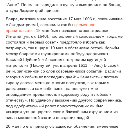
"Адом". Пепел же зарядили в пушку и выстрелили на Запад,
откуда Лжедмитрий пришел.
Бояре, возглавившие восстание 17 мая 1606 г., покончившие
с Лжедмитрием I, составили как бы
временное
правительство
. 18 мая был низложен «лжепатриарх»
Игнатий (ум. ок. 1640), поставленный самозванцем; тогда же
состоялся и первый совет - предстояло избрать как
патриарха, так и царя. 19 мая в обстановке острой борьбы
между боярскими группировками победу одерживает
Василий Шуйский. «И осенил его крестом крутицкой
митрополит (Пафнутий, ум. в апреле 1611 г. - Авт.)
В своей
речи, записанной со слов современников событий, Василий
говорит о событиях последних дней: «Ненависть к лютому
тирану довела меня до многих поступков, в которых я
раскаиваюсь и сам себя виню; да послужит мне
оправданием преданность к царскому роду и любовь к
отечеству». По удачному выражению другого современника,
под одобрительный ропот присутствующих он был
«выкрикнут» на царство своим ближайшим окружением из
числа московской знати и посадских людей.
20 мая по его приказу оглашаются обвинения, вмененные