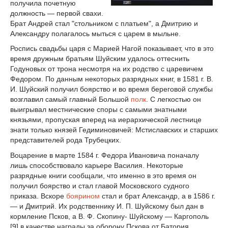
получила почетную
должность — первой свахи.
Брат Андрей стал "стольником с платьем", а Дмитрию и
Александру полагалось мыться с царем в мыльне.
Роспись свадьбы царя с Марией Нагой показывает, что в это
время дружным братьям Шуйским удалось оттеснить
Годуновых от трона несмотря на их родство с царевичем
Федором. По данным некоторых разрядных книг, в 1581 г. В.
И. Шуйский получил боярство и во время береговой службы
возглавил самый главный Большой
полк
. С легкостью он
выигрывал местнические споры с самыми знатными
князьями, пропуская вперед на иерархической лестнице
знати только князей Гедиминовичей: Мстиславских и старших
представителей рода Трубецких.
Воцарение в марте 1584 г. Федора Ивановича поначалу
лишь способствовало карьере Василия. Некоторые
разрядные книги сообщали, что именно в это время он
получил боярство и стал главой Московского судного
приказа. Вскоре
боярином
стал и брат Александр, а в 1586 г.
— и Дмитрий. Их родственнику И. П. Шуйскому был дан в
кормление Псков, а В. Ф. Скопину- Шуйскому — Каргополь
[9] в качестве награды за оборону Пскова от Батория.