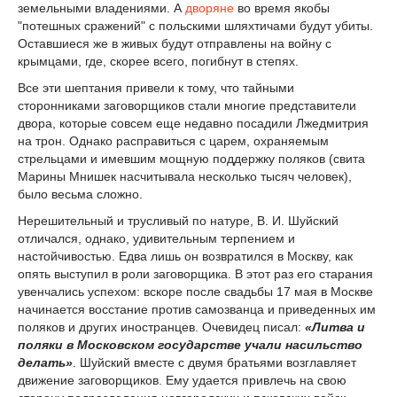
земельными владениями. А
дворяне
во время якобы
"потешных сражений" с польскими шляхтичами будут убиты.
Оставшиеся же в живых будут отправлены на войну с
крымцами, где, скорее всего, погибнут в степях.
Все эти шептания привели к тому, что тайными
сторонниками заговорщиков стали многие представители
двора, которые совсем еще недавно посадили Лжедмитрия
на трон. Однако расправиться с царем, охраняемым
стрельцами и имевшим мощную поддержку поляков (свита
Марины Мнишек
насчитывала несколько тысяч человек),
было весьма сложно.
Нерешительный и трусливый по натуре, В. И. Шуйский
отличался, однако, удивительным терпением и
настойчивостью. Едва лишь он возвратился в Москву, как
опять выступил в роли заговорщика. В этот раз его старания
увенчались успехом: в
скоре после свадьбы 17 мая в Москве
начинается восстание против самозванца и приведенных им
поляков и других иностранцев. Очевидец писал:
«Литва и
поляки в Московском государстве учали насильство
делать»
. Шуйский вместе с двумя братьями возглавляет
движение заговорщиков. Ему удается привлечь на свою