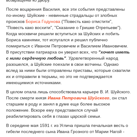
возвращены ко двору.
После воцарения Василия, все эти события представлены
по-иному. Шуйские - невинные страдальцы от злобных
происков
Бориса Годунова
("Повесть како отмстити",
"Повесть како восхити", "Сказание о Гришке Отрепьеве").
Когда москвичи решили вступиться за Шуйских и побить
Бориса камнями, тот испугался и решил публично
помириться с Иваном Петровичем и Василием Ивановичем.
В присутствии патриарха он уверил всех, что
"хочет иметь
с ними сердечную любовь"
. Удовлетворенный народ
разошелся, а Шуйские поехали в свои вотчины. Однако
вслед за ними были отправлены приставы, которые схватили
их и отправили в тюрьмы, но это не подтверждается
имеющимися источниками.
В целом опала лишь способствовала карьере В. И. Шуйского.
После смерти князя
Ивана Петровича Шуйского
, он стал
старшим в роду и занял в думе еще более высокое
положение. Вскоре ему представился случай
реабилитировать себя в глазах царской семьи.
В середине мая 1591 г. из Углича пришла печальная весть о
гибели последнего сына Ивана Грозного от Марии Нагой -