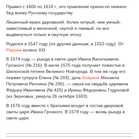
Правил с 1606 по 1610 г., его правление принесло немало
бед всему Русскому государству.
Лишенный ярких дарований, более хитрый, чем умный,
завистливый и мелочной, скупой и лживый, он мог
выдвинуться только в смутную эпоху.
Родился в 1547 году (по другим данным, в 1552 году).
От
Рюрика
колено XXI.
В 1574 году — рында в свите царя Ивана Васильевича
Грозного (№ 216). В июле 1575 года получает поместье в
Шелонской пятине Великого Новгорода. В том же году его
первая супруга Елена (№ 203), дочь
боярина
Михаила
Петровича Репнина (№ 295), — сваха на свадьбе царевича
Фёдора Ивановича (№ 420) и Ирины Фёдоровны Годуновой
(из Зерновых; умерла 26 октября 1603).
В 1576 году вместе с братьями входит в состав дворовой
свиты царя Ивана Грозного. В 1579 году — вновь рында в
свите царя.