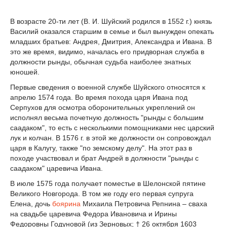
В возрасте 20-ти лет (В. И. Шуйский родился в 1552 г.) князь
Василий оказался старшим в семье и был вынужден опекать
младших братьев: Андрея, Дмитрия, Александра и Ивана. В
это же время, видимо, началась его придворная служба в
должности рынды, обычная судьба наиболее знатных
юношей.
Первые сведения о военной службе Шуйского относятся к
апрелю 1574 года. Во время похода царя Ивана под
Серпухов для осмотра оборонительных укреплений он
исполнял весьма почетную должность "рынды с большим
саадаком", то есть с несколькими помощниками нес царский
лук и колчан. В 1576 г. в этой же должности он сопровождал
царя в Калугу, также "по земскому делу". На этот раз в
походе участвовал и брат Андрей в должности "рынды с
саадаком" царевича Ивана.
В июле 1575 года получает поместье в Шелонской пятине
Великого Новгорода. В том же году его первая супруга
Елена, дочь
боярина
Михаила Петровича Репнина – сваха
на свадьбе царевича Федора Ивановича и Ирины
Федоровны Годуновой (из Зерновых; † 26 октября 1603