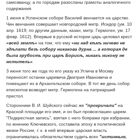
самозванцу, а по городам разосланы грамоты аналогичного
содержания.
1 июня в Успенском соборе Василий венчается на царство.
Чин венчания совершает новгородский митр. Исидор (ум. 10
апр. 1619; по другим данным, казан, митр. Гермоген, ум. 17
февр. 1612). Впервые в русской истории царь целовал крест
«всей землѣ»
на том, что ему
«ни над кѣмъ ничево не
здѣлати безъ собору никакова дурна ... а которая де
была грубость при царѣ Борисѣ, никакъ никому не
мститель»
.
3 июня того же года по его указу из Углича в Москву
переносят останки царевича Дмитрия Ивановича и
помещают их в Архангельском соборе. В тот же день собор
епископов возводит митр. Гермогена на патриарший
престол.
Сторонники В. И. Шуйского сейчас же
"прокричали"
на
Красной площади его имя, и он был провозглашен царем.
"Подкрестная запись", взятая с него боярами при избрании,
по мнению Ключевского, составила эпоху в политической
жизни России, т. к. в ней впервые царская власть
ограничивалась обязательством судить всех
"истинным,