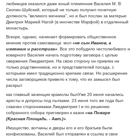
любимцев оказался даже юный племянник Василия М. В.
Скопин-Шуйский, который не только получил почетную
должность "великого мечника", но и был послан за матерью
Дмитрия Марией Нагой (в иночестве Марфой) в отдаленный
монастырь.
Вскоре, однако, начинает формировать общественное
мнение против самозванца: мол
«не сын Иванов, а
изменник и расстрига»
.
Все это побудило честолюбивого и
коварного Василия начать подготовку заговора с целью
свержения Лжедмитрия. На свою сторону он привлек не
только родственников, но и представителей посада, с
которыми имел традиционно крепкие связи. Но расширение
числа заговорщиков привело к тому, что их замысел был
раскрыт.
как главный зачинщик крамолы был
Уже 20 июня начались
аресты и допросы под пытками. 23 июня того же года был
схвачен сторонниками Лжедмитрия I и по решению
собранного собора приговорен к казни
«на Пожаре
(Красная Площадь. - Авт.)»
.
Имущество, вотчины и дворы его и его братьев были
конфискованы, Василий был отправлен в ссылку в свое