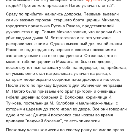
людей? Против кого призывали Нагие угличан стоять?".
Сразу по прибытии начались допросы. Первыми вызвали
самых важных горожан: старшего брата царицы Михаила,
городского приказчика Русина Ракова, представителей
духовенства и др. Только Михаил заявил, что царевич был
убит людьми дьяка М. Битяговского и за это угличане
расправились с ними. Однако вызванный для очной ставки
Раков не подтвердил эту версию и своими показаниями
заставил усомниться в ее правдивости. Он заявил, что в
момент гибели царевича Михаила не было во дворце,
поскольку тот пьянствовал у себя на подворье, но, прибежав,
он умышленно стал натравливать угличан на дьяка, с
которым неоднократно ссорился из-за доходов и налогов.
После этого по приказу Шуйского для обличения неправды
М. Нагого были призваны его брат Григорий и очевидцы
гибели царевича: боярыня В. Волохова, кормилица И.
Тучкова, постельница М. Колобова и мальчики-жильцы, с
которыми царевич до этого играл во дворе. Все они говорили
одно и то же: Дмитрий покололся сам ножом во время
припадка "падучей болезни", то есть эпилепсии.
Поскольку члены комиссии по своему рангу не имели права