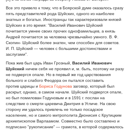
Все это привело к тому, что в Боярской думе оказалось сразу
пять представителей рода Шуйских, одного из наиболее
знатных и богатых. Иностранцы так характеризовали князей
Шуйских в это время: "Василий Иванович Шуйский
почитается умнее своих прочих однофамильцев, а князь
Андрей почитается за человека чрезвычайно умного. В. Ф.
Скопин- Шуйский более знатен, чем способен для советов.
И. П. Шуйский — человек с большими достоинствами и
заслугами".
Пока жив был царь Иван Грозный,
Василий Иванович
Шуйский
ничем себя не проявил и, м. быть, поэтому ни разу
не подвергся опале. Но в первый же год царствования
больного и слабого Феодора он пытался составить
против
царицы и
Бориса Годунова
заговор, который был
раскрыт, однако, в самом начале. Шуйский подвергся опале,
но был помилован Годуновым и в 1591 г. послан на
следствие о смерти царевича Дмитрия в Угличе. На свою
сторону им удалось привлечь не только посадское
население, но и самого митрополита Дионисия с Крутицким
архиепископом Варлаамом. Совместно было составлено и
подписано "рукописание" — грамота, в которой содержалось