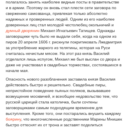
полагалось занять наиболее видные посты в правительстве
и в армии. Поэтому он вновь стал плести сети заговора по
свержению самозванца, привлекая только абсолютно
надежных и проверенных людей. Одним из его наиболее
доверенных лиц стал молодой честолюбец окольничий и
думный дворянин
Михаил Игнатьевич Татищев. Однажды
заговорщики чуть было не выдали себя, когда на одном из
пиров 20 апреля 1606 г. рискнули покритиковать Лжедмитрия
за употребление жаркого из телятины, которая на Руси
считалась нечистым мясом. На этот раз князь Василий
отделался лишь испугом, Михаил же был выслан со двора и
даже не участвовал в свадебных торжествах, состоявшихся в
начале мая.
Опасность нового разоблачения заставила князя Василия
действовать быстро и решительно. Свадебные пиры,
непристойное поведение пьяных поляков, вызывавшее
возмущение москвичей, и всеобщее недовольство тем, что
русской царицей стала католичка, были сочтены
заговорщиками самым подходящим временем для
выступления. Кроме того, они постарались внушить каждому
боярину
, что многочисленные родственники Марины Мнишек
быстро оттеснят их от трона и заставят поделиться