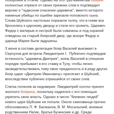
похоронен в Угличе. Однако на этот раз именитый
боярин
полностью отрекся от своих прежних слов и подтвердил
версию о "чудесном спасении царевича", вместо которого
наемные убийцы по ошибке зарезали поповского сына.
Слова Шуйского настолько поразили толпу, что в гневе все
бросились к царскому дворцу и стали его громить. Царевич
Федор с матерью и сестрой были схвачены и под охраной
отведены на старый боярский двор, где вскоре Федор и
царица Мария были задушены.
3 июня в составе делегации бояр Василий выезжает в
Серпухов для встречи Лжедмитрия I. Публично подтвердив
истинность "царевича Дмитрия", князь Василий в спешном
порядке прибывает в его ставку в Тулу, чтобы лично
засвидетельствовать тому свою преданность и в ряду других
бояр царю «Дмитрию Ивановичу» присягает и Шуйский,
впоследствии публично отрекшийся от своих слов.
Слегка попеняв за недоверие. Лжедмитрий охотно принял
знатного
боярина
, поскольку надеялся с его помощью
укрепить свою власть. Однако в число "ближних людей"
нового царя Шуйские не попали. Около самозванца прочно
обосновались П. Ф. Басманов, В. М. Мосальский, мнимые
родственники Нагие, братья Бучинские и др. Среди