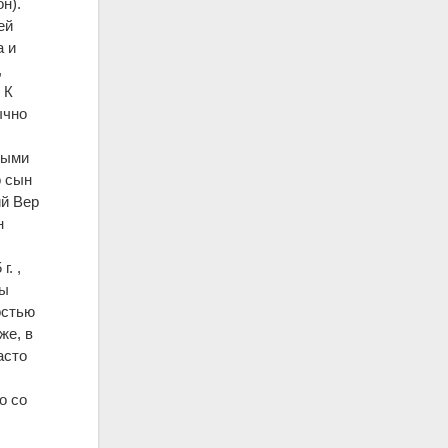
н).
ей
а и
,
 К
ычно
ными
о сын
ий Вер
н
. ,
цы
остью
же, в
асто
о со