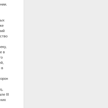
ении.
вых
ке
пий
нство
еку,
е в
то
й,
 в
торон
ц,
е III
ских