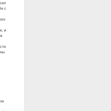
асил
бе с
ого
е, и
 в
ести
оны
 за