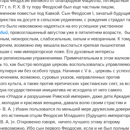
тора Феодосия Великого от благородной Фациллы, пятикратный
7 г. п. Р. Х. В ту пору Феодосий был еще частным лицом,
иненном поместье под Кавкой. Сын Феодосия I, зачатый будущи
динства на досуге в сельском уединении, с рождения страдал т
что было невозможно надеяться на его успешное умственное
адий
, провозглашенный августом уже в пятилетнем возрасте, б
шным, низкорослым, слабосильным, хилым и невзрачным. К том
прочем, возможно ему мешала выспаться крепкая пышнотелая
вшая с ним императорское ложе. Его духовные интересы
 и религиозными упражнениями. Примечательным в этом жалком
ь то, как быстро молодая церковь воспользовалась управляем
пулируя им без особого труда. Начиная с V в. , церковь с успех
ключением, возможно, суровых указов, направленных против
го культа, а также против еретических христианских сект, за вс
на государственная инициатива не исходила от него самого.
на «Упадок и разрушение Римской империи», даже дети Аркади
, молодая и красивая женщина, давала волю своим страстям и
 - В. А. ) Иоанн пользовался по меньшей мере дружеским довер
л его истинным отцом Феодосия Младшего (будущего император
 В. А. )». Откровенно говоря, ничего лучшего этому второму
невозможно. Ибо сын первого Феодосия, если и не был полным