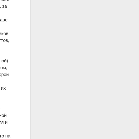
 за
таве
еков,
ттов,
,
ной)
лом,
орой
 их
я
кой
тя и
го на