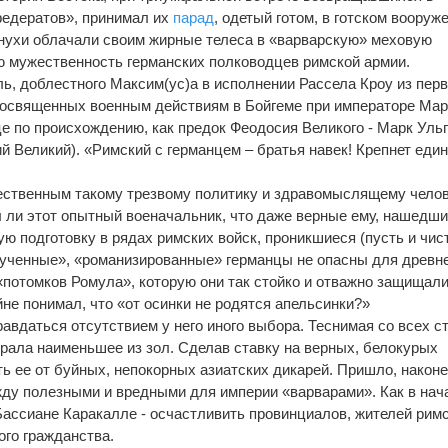
федератов», принимал их
парад
, одетый готом, в готском вооруж
нухи облачали своим жирные телеса в «варварскую» меховую
ю мужественность германских полководцев римской армии.
ь, доблестного Максим(ус)а в исполнении Рассела Кроу из пер
посвященных военным действиям в Бойгеме при императоре Мар
це по происхождению, как предок Феодосия Великого - Марк Уль
й Великий). «Римский с германцем – братья навек! Крепнет еди
тественным такому трезвому политику и здравомыслящему челов
 ли этот опытный военачальник, что даже верные ему, нашедши
ю подготовку в рядах римских войск, проникшиеся (пусть и чис
рученные», «романизированные» германцы не опасны для древне
«потомков Ромула», которую они так стойко и отважно защищали
йне понимал, что «от осинки не родятся апельсинки?»
равдаться отсутствием у него иного выбора. Теснимая со всех с
рала наименьшее из зол. Сделав ставку на верных, белокурых
ь ее от буйных, непокорных азиатских дикарей. Пришло, наконе
ду полезными и вредными для империи «варварами». Как в начал
 Бассиане Каракалле - осчастливить провинциалов, жителей рим
ого гражданства.