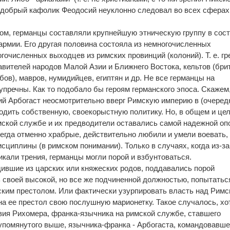
добрый кафолик Феодосий неуклонно следовал во всех сферах,
м, германцы составляли крупнейшую этническую группу в сос
армии. Его другая половина состояла из немногочисленных
очисленных выходцев из римских провинций (колоний). Т. е. гр
авителей народов Малой Азии и Ближнего Востока, кельтов (бри
бов), мавров, нумидийцев, египтян и др. Не все германцы на
пречны. Как то подобало бы героям германского эпоса. Скажем
й Арбогаст неосмотрительно вверг Римскую империю в (очеред
водить собственную, своекорыстную политику. Но, в общем и це
ской службе и их предводители оставались самой надежной оп
сегда отменно храбрые, действительно любили и умели воевать,
сциплины (в римском понимании). Только в случаях, когда из-за
кали трения, германцы могли порой и взбунтоваться.
ившие из царских или княжеских родов, поддавались порой
 своей высокой, но все же подчиненной должностью, попытатьс
ким престолом. Или фактически узурпировать власть над Римс
на ее престол свою послушную марионетку. Такое случалось, хо
авия Рихомера, франка-язычника на римской службе, ставшего
, упомянутого выше, язычника-франка - Арбогаста, командовавше