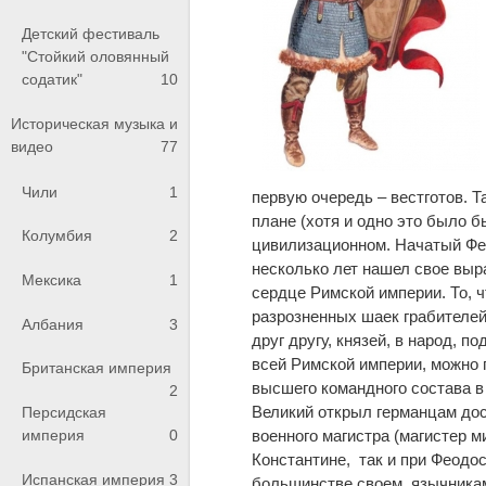
Детский фестиваль
"Стойкий оловянный
содатик"
10
Историческая музыка и
видео
77
Чили
1
первую очередь – вестготов. Т
плане (хотя и одно это было б
Колумбия
2
цивилизационном. Начатый Фео
несколько лет нашел свое выр
Мексика
1
сердце Римской империи. То, 
разрозненных шаек грабителе
Албания
3
друг другу, князей, в народ,
всей Римской империи, можно 
Британская империя
высшего командного состава в
2
Великий открыл германцам до
Персидская
военного магистра (магистер ми
империя
0
Константине, так и при Феодо
Испанская империя
3
большинстве своем, язычниками