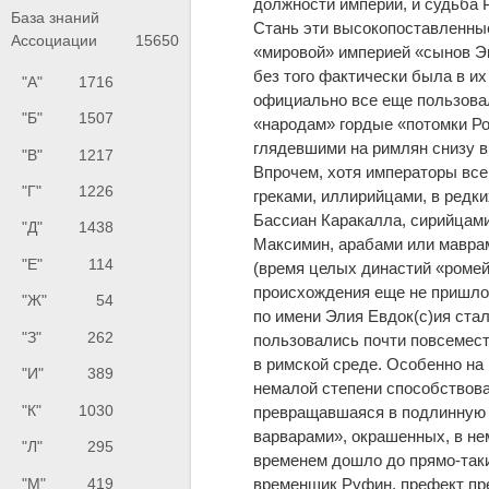
должности империи, и судьба 
База знаний
Стань эти высокопоставленные
Ассоциации
15650
«мировой» империей «сынов Эн
без того фактически была в их
"А"
1716
официально все еще пользова
"Б"
1507
«народам» гордые «потомки Ро
глядевшими на римлян снизу в
"В"
1217
Впрочем, хотя императоры все
"Г"
1226
греками, иллирийцами, в редк
Бассиан Каракалла, сирийцами
"Д"
1438
Максимин, арабами или мавра
"Е"
114
(время целых династий «ромей
происхождения еще не пришло),
"Ж"
54
по имени Элия Евдок(с)ия ста
"З"
262
пользовались почти повсемес
в римской среде. Особенно на 
"И"
389
немалой степени способствова
"К"
1030
превращавшаяся в подлинную 
варварами», окрашенных, в нем
"Л"
295
временем дошло до прямо-так
временщик Руфин, префект пр
"М"
419