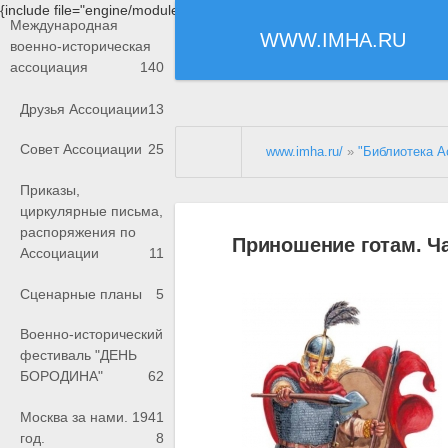
{include file="engine/modules/saperu/head.php"}
Международная
WWW.IMHA.RU
военно-историческая
ассоциация
140
Друзья Ассоциации
13
Совет Ассоциации
25
www.imha.ru/
»
"Библиотека А
Приказы,
циркулярные письма,
распоряжения по
Приношение готам. Ча
Ассоциации
11
Сценарные планы
5
Военно-исторический
фестиваль "ДЕНЬ
БОРОДИНА"
62
Москва за нами. 1941
год.
8