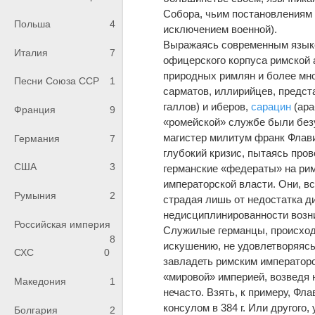
Собора, чьим постановлениям 
Польша
4
исключением военной).
Выражаясь современным языко
Италия
7
офицерского корпуса римской 
природных римлян и более мног
Песни Союза ССР
1
сарматов, иллирийцев, предст
галлов) и иберов,
сарацин
(ара
Франция
9
«ромейской» службе были безу
магистер милитум франк Флави
Германия
7
глубокий кризис, пытаясь про
США
3
германские «федераты» на рим
императорской власти. Они, в
Румыния
2
страдая лишь от недостатка ди
недисциплинированности возни
Российская империя
Служилые германцы, происход
8
искушению, не удовлетворяясь
СХС
0
завладеть римским императорс
«мировой» империей, возведя 
Македония
1
нечасто. Взять, к примеру, Фл
консулом в 384 г. Или другого
Болгария
2