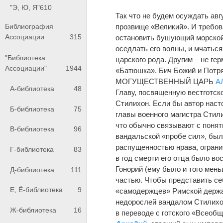
"Э, Ю, Я"
610
Так что не будем осуждать ав
прозвище «Великий». И требова
Библиография
Ассоциации
315
остановить бушующий морской
оседлать его волны, и мчатьс
"Библиотека
царского рода. Другим – не ге
Ассоциации"
1944
«Батюшка». Бич Божий и Потря
МОГУЩЕСТВЕННЫЙ ЦАРЬ
А
А-библиотека
48
Главу, посвященную вестготск
Стилихон. Если бы автор насто
Б-библиотека
75
главы военного магистра Стили
что обычно связывают с понят
В-библиотека
96
вандальской «пробе сил», был
распущенностью нрава, ограни
Г-библиотека
83
в год смерти его отца было во
Гонорий (ему было и того мень
Д-библиотека
111
частью. Чтобы представить себ
Е, Ё-библиотека
9
«самодержцев» Римской держа
недорослей вандалом Стилихон
Ж-библиотека
16
в переводе с готского «Всеоб