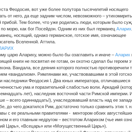
густа Феодосия, вот уже более полутора тысячелетий носящего
ть от него, да еще задним числом, невозможного – утихомирить
 прибой. Тем более, что уже родились люди, которым было су
я по морю, как бог Посейдон. Одним из них был германец
Аларих
рманец, носящий, однако германское, готское имя, означающее
сатель Вселенной. Аттила.
ЛАРИХ
ому царю Алариху, можно было бы озаглавить и иначе –
Аларих
ящей книги не посвятил ее готам, он охотно сделал бы героем э
хона. Вандала, все деяния которого полностью противоречили т
ием «вандализм». Римлянами же, участвовавшими в этой готско
и наследники Феодосия I. Два юных императора, отличавшиеся
ченностью ума и поразительной слабостью воли. Аркадий (кото
семнадцать лет), наследник восточной части Римской империи. 
ше – всего одиннадцать!), унаследовавший власть над ее запад
е, до чего докатился Рим, достаточно только сравнить этих т. н
вы с ее реальными правителями - ментором обоих августейши
ом и его главным недругом – вестготом Аларихом (чье имя озн
щий Царь», «Всецарь» или «Могущественный Царь»).