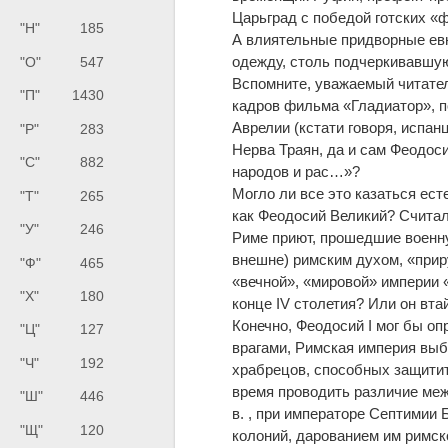
Царьград с победой готских «
"Н"
185
А влиятельные придворные ев
одежду, столь подчеркивавшу
"О"
547
Вспомните, уважаемый читател
"П"
1430
кадров фильма «Гладиатор», 
Аврелии (кстати говоря, испан
"Р"
283
Нерва Траян, да и сам Феодоси
"С"
882
народов и рас…»?
Могло ли все это казаться ес
"Т"
265
как Феодосий Великий? Считал
"У"
246
Риме приют, прошедшие военну
внешне) римским духом, «при
"Ф"
465
«вечной», «мировой» империи 
"Х"
180
конце IV столетия? Или он вта
Конечно, Феодосий I мог бы оп
"Ц"
127
врагами, Римская империя выб
"Ч"
192
храбрецов, способных защитит
время проводить различие меж
"Ш"
446
в. , при императоре Септимии
"Щ"
120
колоний, дарованием им римск