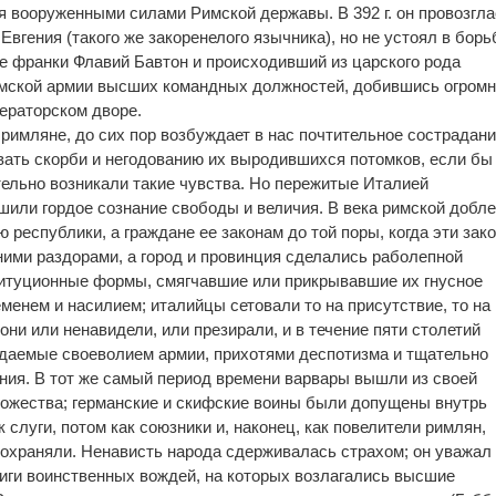
я вооруженными силами Римской державы. В 392 г. он провозгл
вгения (такого же закоренелого язычника), но не устоял в борь
 франки Флавий Бавтон и происходивший из царского рода
имской армии высших командных должностей, добившись огромн
ераторском дворе.
римляне, до сих пор возбуждает в нас почтительное сострадани
ать скорби и негодованию их выродившихся потомков, если бы
ельно возникали такие чувства. Но пережитые Италией
или гордое сознание свободы и величия. В века римской добл
республики, а граждане ее законам до той поры, когда эти зак
ими раздорами, а город и провинция сделались раболепной
титуционные формы, смягчавшие или прикрывавшие их гнусное
менем и насилием; италийцы сетовали то на присутствие, то на
они или ненавидели, или презирали, и в течение пяти столетий
ждаемые своеволием армии, прихотями деспотизма и тщательно
ния. В тот же самый период времени варвары вышли из своей
чтожества; германские и скифские воины были допущены внутрь
 слуги, потом как союзники и, наконец, как повелители римлян,
о охраняли. Ненависть народа сдерживалась страхом; он уважал
иги воинственных вождей, на которых возлагались высшие