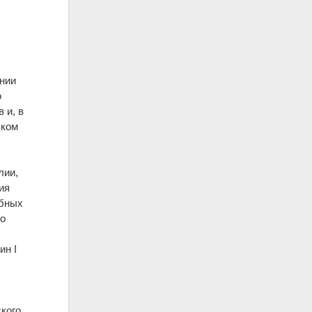
ении
ю
 и, в
ском
лии,
ия
ебных
по
ин I
ского