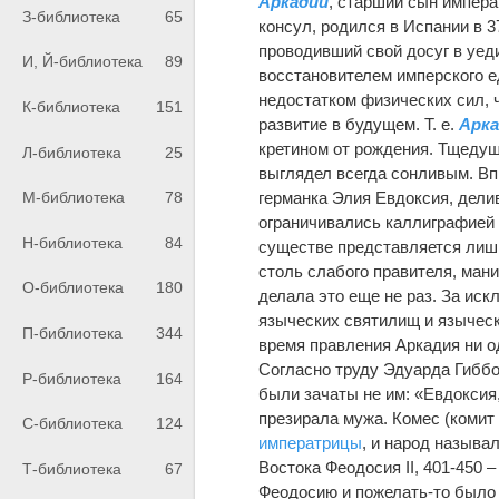
Аркадий
, старший сын импера
З-библиотека
65
консул, родился в Испании в 37
проводивший свой досуг в уед
И, Й-библиотека
89
восстановителем имперского е
недостатком физических сил, 
К-библиотека
151
развитие в будущем. Т. е.
Арк
кретином от рождения. Тщеду
Л-библиотека
25
выглядел всегда сонливым. В
германка Элия Евдоксия, дели
М-библиотека
78
ограничивались каллиграфией
Н-библиотека
84
существе представляется лиш
столь слабого правителя, мани
О-библиотека
180
делала это еще не раз. За ис
языческих святилищ и языческо
П-библиотека
344
время правления Аркадия ни од
Согласно труду Эдуарда Гиббо
Р-библиотека
164
были зачаты не им: «Евдоксия
презирала мужа. Комес (комит
С-библиотека
124
императрицы
, и народ называ
Востока Феодосия II, 401-450 –
Т-библиотека
67
Феодосию и пожелать-то было 