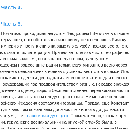
Часть 4.
Часть 5.
Политика, проводимая августом Феодосием I Великим в отнош
германцев, способствовала массовому переселению в Римску
империю и поступлению на римскую службу, прежде всего, готов
ак сказать, их интеграции. Причем не только в чисто географиче
ы весьма важным), но и в плане духовном, культурном,
досием процесс интеграции германских мигрантов всего через
ажение в сенсационных военных успехах вестготов в самой Ита
что каких-то десяти-двенадцати лет вполне хватило для сплочен
й, орудовавших под предводительством разных, нередко вражд
 подчиненный одному царю и беспрепятственно передвигающийся 
понять, лишь с учетом следующего факта. Не меньше половины
 войсках Феодосия составляли германцы. Правда, еще Констант
ступ к высшим командным должностям - вплоть до должности
литум), т. е.
главнокомандующего
. Примечательно, что как при
сии, германские военачальники на римской службе были, в
. Либо - арианами (т. е. не христианами, с точки зрения Никей