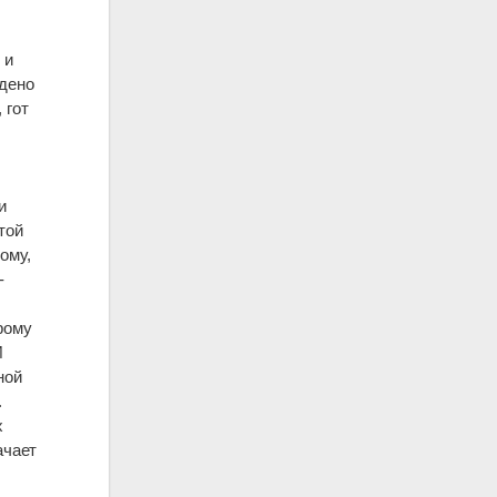
 и
ждено
, гот
и
той
ому,
-
рому
И
ной
.
х
ачает