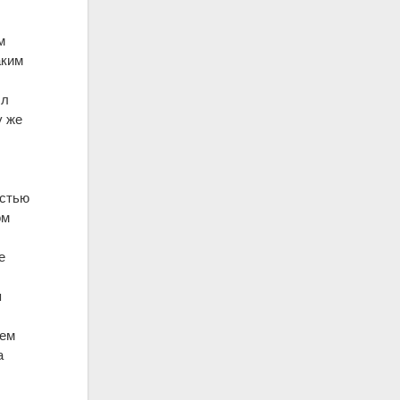
м
аким
ыл
у же
остью
ом
е
я
ием
а