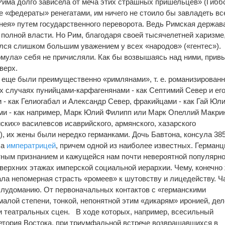
Рима долго зависела от меча этих страшных пришельцев» (Гиббо
 «федераты» ренегатами, им ничего не стоило бы завладеть вс
ея» путем государственного переворота. Ведь Римская держав
 полной власти. Но Рим, благодаря своей тысячелетней харизме
лся слишком большим уважением у всех «народов» («гентес»).
мула» себя не причисляли. Как бы возвышаясь над ними, прив
верх.
 еще были преимущественно «римлянами», т. е. романизирован
их случаях пунийцами-карфагенянами - как Септимий Север и ег
 - как Гелиогабал и Александр Север, фракийцами - как Гай Юл
ми - как например, Марк Юлий Филипп или Марк Опеллий Макри
ских» василевсов исаврийского, армянского, хазарского
 их жены были нередко германками. Дочь Бавтона, консула 385 г
ла
императрицей
, причем одной из наиболее известных. Герман
тным признанием и кажущейся нам почти невероятной популярн
верхних этажах имперской социальной иерархии. Чему, конечно 
ла непомерная страсть «ромеев» к шутовству и лицедейству. Ч
лудоманию. От первоначальных контактов с «германскими
алой степени, тонкой, непонятной этим «дикарям» иронией, дел
и театральных сцен. В ходе которых, например, всесильный
етория Востока, при триумфальной встрече возвращавшихся в