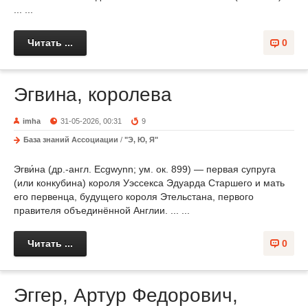
... ...
Читать ...
0
Эгвина, королева
imha
31-05-2026, 00:31
9
База знаний Ассоциации
/
"Э, Ю, Я"
Эгви́на (др.-англ. Ecgwynn; ум. ок. 899) — первая супруга
(или конкубина) короля Уэссекса Эдуарда Старшего и мать
его первенца, будущего короля Этельстана, первого
правителя объединённой Англии. ... ...
Читать ...
0
Эггер, Артур Федорович,