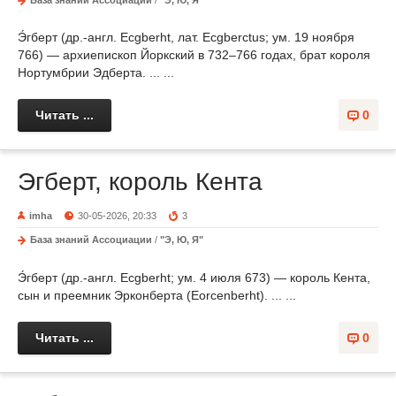
Э́гберт (др.-англ. Ecgberht, лат. Ecgberctus; ум. 19 ноября
766) — архиепископ Йоркский в 732–766 годах, брат короля
Нортумбрии Эдберта. ... ...
Читать ...
0
Эгберт, король Кента
imha
30-05-2026, 20:33
3
База знаний Ассоциации
/
"Э, Ю, Я"
Э́гберт (др.-англ. Ecgberht; ум. 4 июля 673) — король Кента,
сын и преемник Эрконберта (Eorcenberht). ... ...
Читать ...
0