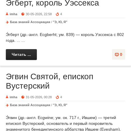
Эгберт, король Уэссекса
imha
30-05-2026, 22:58
4
База знаний Ассоциации
/
"Э, Ю, Я"
Э́гберт (др.-англ. Ecgberht; ум. 839) — король Уэссекса с 802
года. ... ...
Читать ...
0
Эгвин Святой, епископ
Вустерский
imha
31-05-2026, 00:28
4
База знаний Ассоциации
/
"Э, Ю, Я"
Э́гвин (др.-англ. Ecgwine; ум. ок. 717 г., Ившем) — третий
епископ Вустерский, основатель и первый покровитель
знаменитого бенедиктинского аббатства Ившем (Evesham).