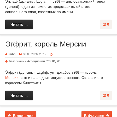
Э́гглаф (др.-англ. Ecglaf; fl. 896) — англосаксонский генеат
(geneat), один из немногих представителей этого
социального слоя, известных по имени. ... ...
Читать ...
0
Эгфрит, король Мерсии
imha
30-05-2026, 23:12
6
База знаний Ассоциации
/
"Э, Ю, Я"
Э́гфрит (др.-англ. Ecgfriþ; ум. декабрь 796) — король
Мерсии
, сын и наследник могущественного Оффы и его
королевы Кинетриты. ... ...
Читать ...
0
В прошлое
В будущее