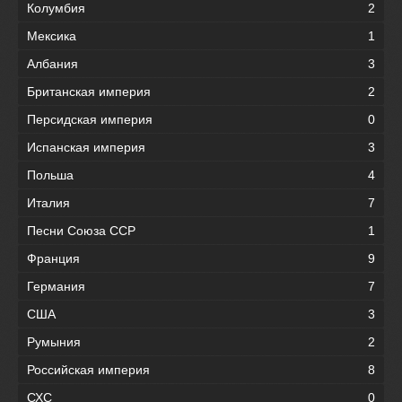
Колумбия
2
Мексика
1
Албания
3
Британская империя
2
Персидская империя
0
Испанская империя
3
Польша
4
Италия
7
Песни Союза ССР
1
Франция
9
Германия
7
США
3
Румыния
2
Российская империя
8
СХС
0