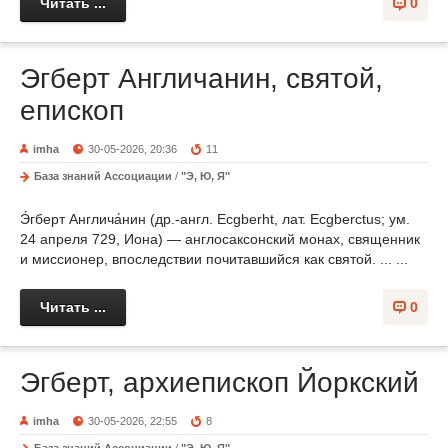
Читать ...
0
Эгберт Англичанин, святой,
епископ
imha
30-05-2026, 20:36
11
База знаний Ассоциации
/
"Э, Ю, Я"
Э́гберт Англича́нин (др.-англ. Ecgberht, лат. Ecgberctus; ум.
24 апреля 729, Иона) — англосаксонский монах, священник
и миссионер, впоследствии почитавшийся как святой. ... ...
Читать ...
0
Эгберт, архиепископ Йоркский
imha
30-05-2026, 22:55
8
База знаний Ассоциации
/
"Э, Ю, Я"