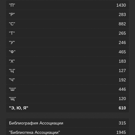
"П"
1430
"Р"
283
"С"
882
"Т"
265
"У"
246
"Ф"
465
"Х"
183
"Ц"
127
"Ч"
192
"Ш"
446
"Щ"
120
"Э, Ю, Я"
610
Библиография Ассоциации
315
"Библиотека Ассоциации"
1945