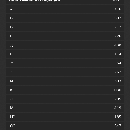
База знаний Ассоциации
15657
"А"
1716
"Б"
1507
"В"
1217
"Г"
1226
"Д"
1438
"Е"
114
"Ж"
54
"З"
262
"И"
393
"К"
1030
"Л"
295
"М"
419
"Н"
185
"О"
547