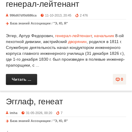
генерал-лейтенант
996d67df0d686ca
11-10-2013, 20:45
2 476
База знаний Ассоциации
/
"Э, Ю, Я"
Эггер, Артур Федорович,
генерал-лейтенант
,
начальник
8-ой
пехотной дивизии, австрийский
дворянин
, родился в 1811 г.
Служебную деятельность начал кондуктором инженерного
корпуса главного инженерного училища (31 декабря 1826 г.),
где 1-го декабря 1830 г. был произведен в полевые инженер-
прапорщики, с ...
Читать ...
0
Эгглаф, генеат
imha
31-05-2026, 00:20
7
База знаний Ассоциации
/
"Э, Ю, Я"