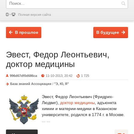
Полная версия сайта
В прошлое
В будущее
Эвест, Федор Леонтьевич,
доктор медицины
996d67df0d686ca
11-10-2013, 20:42
1 725
База знаний Ассоциации
/
"Э, Ю, Я"
Эвест, Федор Леонтьевич (Фридрих-
Людвиг),
доктор медицины
, адъюнкта
химии и материи-медики в Казанском
университете, родился в 1774 г. в Москве.
... ...