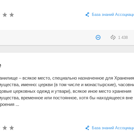
База знаний Ассоциац
1 438
е
анилище – всякое место, специально назначенное для Хранени
ущества, именно: церкви (в том числе и монастырские), часовни
довые церковных одежд и утвари), всякое иное место хранения
мущества, временное или постоянное, хотя бы находящееся вне
роения ...
База знаний Ассоциац