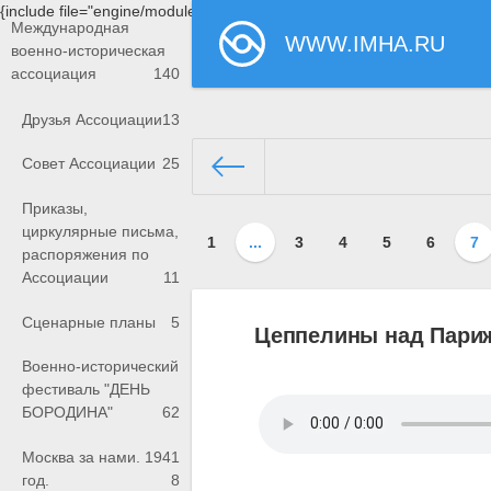
{include file="engine/modules/saperu/head.php"}
Международная
WWW.IMHA.RU
военно-историческая
ассоциация
140
Друзья Ассоциации
13
Совет Ассоциации
25
Приказы,
www.imha.ru/
»
База знаний А
циркулярные письма,
1
...
3
4
5
6
7
распоряжения по
Ассоциации
11
Сценарные планы
5
Цеппелины над Париж
Военно-исторический
фестиваль "ДЕНЬ
БОРОДИНА"
62
Москва за нами. 1941
год.
8