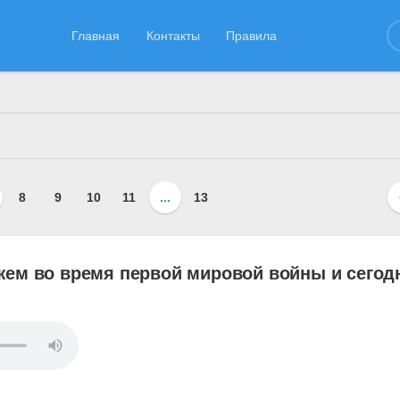
Главная
Контакты
Правила
ссоциации
»
"Ц"
» Страница 7
8
9
10
11
...
13
ем во время первой мировой войны и сегод