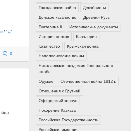
Гражданская война
Декабристы
Донское казачество
Древняя Русь
Екатерина II
Исторические документы
ии
/
"Ц"
История полков
Кавалерия
Казачество
Крымская война
0
Наполеоновские войны
Николаевская академия Генерального
штаба
Оружие
Отечественная война 1812 г.
Отношения с Грузией
Офицерский корпус
Покорение Кавказа
ойдя
Российская Государственность
Российская империя