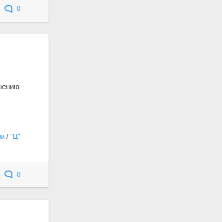
0
ашению
ии
/
"Ц"
0