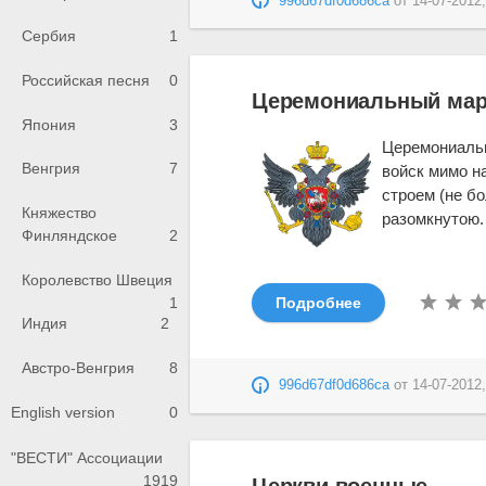
996d67df0d686ca
от
14-07-2012,
Сербия
1
Российская песня
0
Церемониальный мар
Япония
3
Церемониальн
Венгрия
7
войск мимо н
строем (не бо
Княжество
разомкнутою. 
Финляндское
2
Королевство Швеция
1
Подробнее
Индия
2
Австро-Венгрия
8
996d67df0d686ca
от
14-07-2012,
English version
0
"ВЕСТИ" Ассоциации
1919
Церкви военные