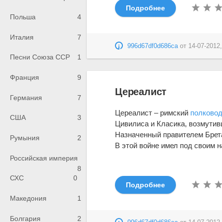
Подробнее
Польша
4
Италия
7
996d67df0d686ca
от
14-07-2012,
Песни Союза ССР
1
Франция
9
Цереалист
Германия
7
Цереалист – римский
полково
США
3
Цивилиса и Класика, возмутивш
Назначенный правителем Брет
Румыния
2
В этой войне имел под своим н
Российская империя
8
СХС
0
Подробнее
Македония
1
Болгария
2