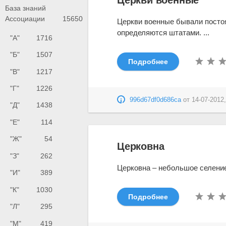
База знаний
Ассоциации
15650
Церкви военные бывали постоя
определяются штатами. ...
"А"
1716
"Б"
1507
Подробнее
"В"
1217
"Г"
1226
996d67df0d686ca
от
14-07-2012,
"Д"
1438
"Е"
114
"Ж"
54
Церковна
"З"
262
Церковна – небольшое селение
"И"
389
"К"
1030
Подробнее
"Л"
295
"М"
419