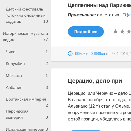
Цеппелины над Парижем
Детский фестиваль
Примечание:
см. статью -
"
Це
"Стойкий оловянный
содатик"
10
Подробнее
Историческая музыка и
видео
77
Чили
1
996d67df0d686ca
от
7-04-2014, 
Колумбия
2
Мексика
1
Церацио, дело при
Албания
3
Церацио, или Черачио – дело 1
Британская империя
В начале октября этого года, 
2
Альвиано (12 т.) стал у Ольме
Персидская
вооруженные поселяне устроил
империя
0
к этой позиции, убедились в н
Испанская империя
3