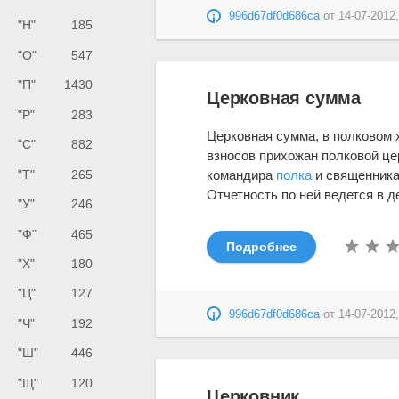
996d67df0d686ca
от
14-07-2012,
"Н"
185
"О"
547
"П"
1430
Церковная сумма
"Р"
283
Церковная сумма, в полковом 
"С"
882
взносов прихожан полковой це
"Т"
265
командира
полка
и священник
Отчетность по ней ведется в д
"У"
246
"Ф"
465
Подробнее
"Х"
180
"Ц"
127
996d67df0d686ca
от
14-07-2012,
"Ч"
192
"Ш"
446
"Щ"
120
Церковник