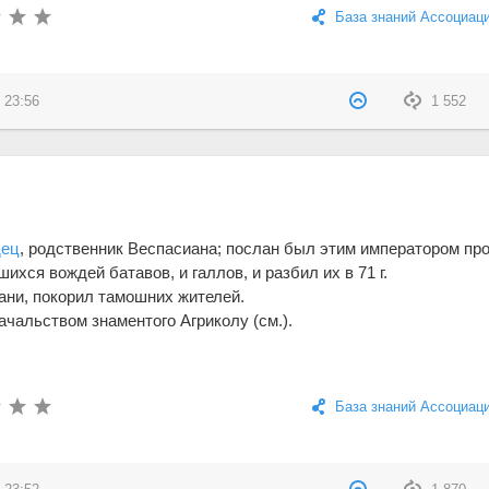
База знаний Ассоциац
 23:56
1 552
дец
, родственник Веспасиана; послан был этим императором пр
ихся вождей батавов, и галлов, и разбил их в 71 г.
ани, покорил тамошних жителей.
ачальством знаментого Агриколу (см.).
База знаний Ассоциац