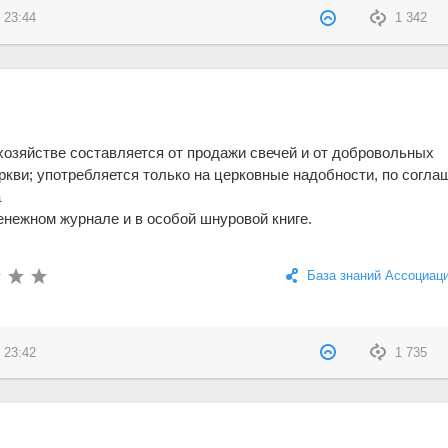
 23:44
1 342
хозяйстве составляется от продажи свечей и от добровольных
ркви; употребляется только на церковные надобности, по согл
а
енежном журнале и в особой шнуровой книге.
База знаний Ассоциац
 23:42
1 735