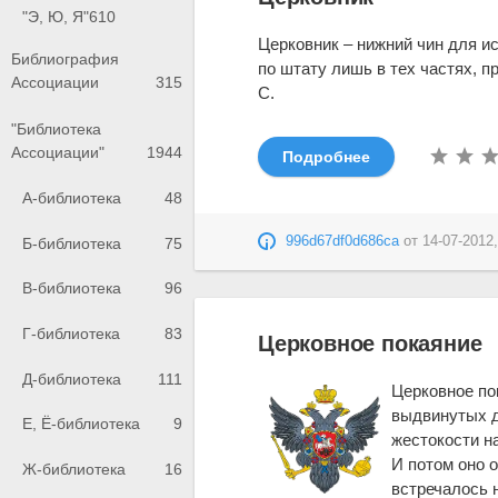
"Э, Ю, Я"
610
Церковник – нижний чин для и
Библиография
по штату лишь в тех частях, п
Ассоциации
315
С.
"Библиотека
Ассоциации"
1944
Подробнее
А-библиотека
48
996d67df0d686ca
от
14-07-2012,
Б-библиотека
75
В-библиотека
96
Г-библиотека
83
Церковное покаяние
Д-библиотека
111
Церковное по
выдвинутых д
Е, Ё-библиотека
9
жестокости н
И потом оно 
Ж-библиотека
16
встречалось н