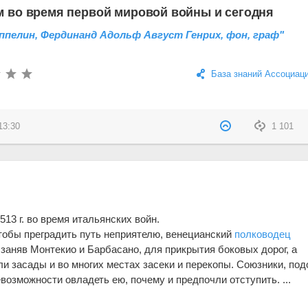
 во время первой мировой войны и сегодня
ппелин, Фердинанд Адольф Август Генрих, фон, граф"
База знаний Ассоциац
13:30
1 101
513 г. во время итальянских войн.
чтобы преградить путь неприятелю, венецианский
полководец
, заняв Монтекио и Барбасано, для прикрытия боковых дорог, а
и засады и во многих местах засеки и перекопы. Союзники, под
евозможности овладеть ею, почему и предпочли отступить. ...