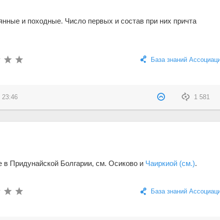
нные и походные. Число первых и состав при них причта
База знаний Ассоциац
 23:46
1 581
 в Придунайской Болгарии, см. Осиково и
Чаиркиой (см.)
.
База знаний Ассоциац