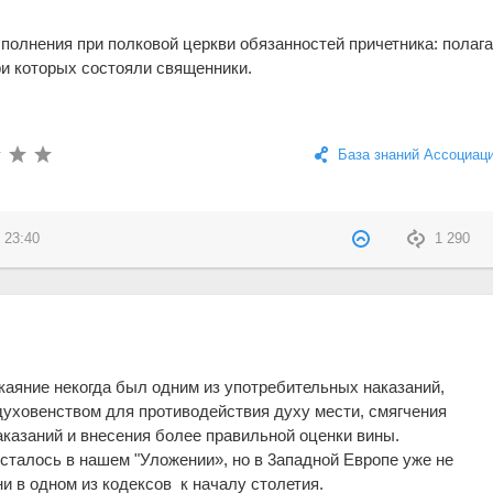
сполнения при полковой церкви обязанностей причетника: полаг
ри которых состояли священники.
База знаний Ассоциац
 23:40
1 290
каяние некогда был одним из употребительных наказаний,
уховенством для противодействия духу мести, смягчения
аказаний и внесения более правильной оценки вины.
осталось в нашем "Уложении», но в 3ападной Европе уже не
и в одном из кодексов к началу столетия.