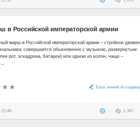
 23:52
1 870
ш в Российской императорской армии
ый марш в Российской императорской армии – стройное движе
ачальника; совершается обыкновенно с музыкою, развернутым
лее рот, эскадрона, батареи) или одною из колон, чаще –
...
База знаний Ассоциац
 23:48
1 387