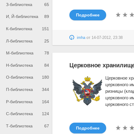
З-библиотека
65
Подробнее
И, Й-библиотека
89
К-библиотека
151
imha
от
14-07-2012, 23:38
Л-библиотека
25
М-библиотека
78
Церковное хранилищ
Н-библиотека
84
О-библиотека
180
Церковное хр
церковного им
П-библиотека
344
ризницы (кла
церковного и
Р-библиотека
164
церковного ст
С-библиотека
124
Т-библиотека
67
Подробнее