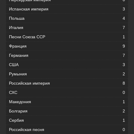
Испанская империя
3
Польша
4
Италия
7
Песни Союза ССР
1
Франция
9
Германия
7
США
3
Румыния
2
Российская империя
8
СХС
0
Македония
1
Болгария
2
Сербия
1
Российская песня
0