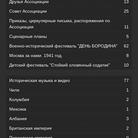
Друзья Ассоциации
13
Совет Ассоциации
25
Приказы, циркулярные письма, распоряжения по
Ассоциации
11
Сценарные планы
5
Военно-исторический фестиваль "ДЕНЬ БОРОДИНА"
62
Москва за нами. 1941 год.
8
Детский фестиваль "Стойкий оловянный содатик"
10
Историческая музыка и видео
77
Чили
1
Колумбия
2
Мексика
1
Албания
3
Британская империя
2
Персидская империя
0