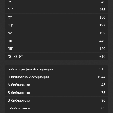
"У"
246
"Ф"
465
"Х"
180
"Ц"
127
"Ч"
192
"Ш"
446
"Щ"
120
"Э, Ю, Я"
610
Библиография Ассоциации
315
"Библиотека Ассоциации"
1944
А-библиотека
48
Б-библиотека
75
В-библиотека
96
Г-библиотека
83