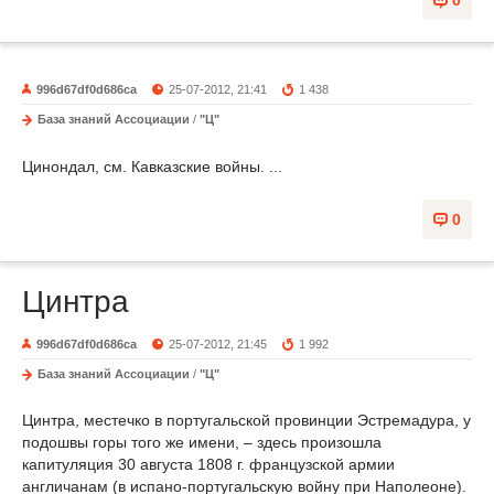
996d67df0d686ca
25-07-2012, 21:41
1 438
База знаний Ассоциации
/
"Ц"
Цинондал, см. Кавказские войны. ...
0
Цинтра
996d67df0d686ca
25-07-2012, 21:45
1 992
База знаний Ассоциации
/
"Ц"
Цинтра, местечко в португальской провинции Эстремадура, у
подошвы горы того же имени, – здесь произошла
капитуляция 30 августа 1808 г. французской армии
англичанам (в испано-португальскую войну при Наполеоне).