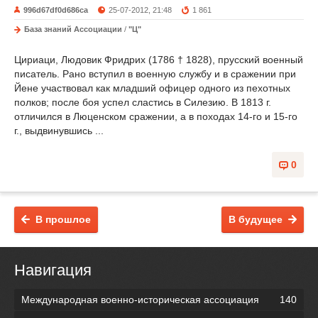
996d67df0d686ca
25-07-2012, 21:48
1 861
База знаний Ассоциации
/
"Ц"
Цириаци, Людовик Фридрих (1786 † 1828), прусский военный
писатель. Рано вступил в военную службу и в сражении при
Йене участвовал как младший офицер одного из пехотных
полков; после боя успел сластись в Силезию. В 1813 г.
отличился в Люценском сражении, а в походах 14-го и 15-го
г., выдвинувшись ...
0
В прошлое
В будущее
Навигация
Международная военно-историческая ассоциация
140