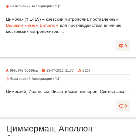
База знаний Ассоциации
/
"Ц"
Цимблак († 1419) – киевский митрополит, поставленный
Великим князем
Витовтом
для противодействия влиянию
московских митрополитов. ...
0
996d67df0d686ca
25-07-2012, 21:30
1 236
База знаний Ассоциации
/
"Ц"
Цимисхий, Иоанн. см. Византийская империя, Святославы. ...
0
Циммерман, Аполлон