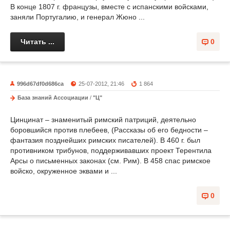
В конце 1807 г. французы, вместе с испанскими войсками,
заняли Португалию, и генерал Жюно ...
Читать ...
0
996d67df0d686ca
25-07-2012, 21:46
1 864
База знаний Ассоциации
/
"Ц"
Цинцинат – знаменитый римский патриций, деятельно
боровшийся против плебеев, (Рассказы об его бедности –
фантазия позднейших римских писателей). В 460 г. был
противником трибунов, поддерживавших проект Терентила
Арсы о письменных законах (см. Рим). В 458 спас римское
войско, окруженное эквами и ...
0