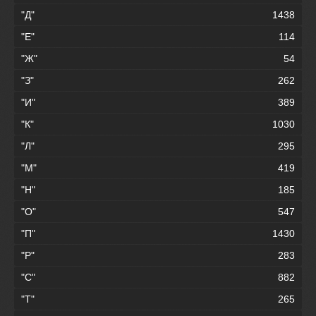
"Д"
1438
"Е"
114
"Ж"
54
"З"
262
"И"
389
"К"
1030
"Л"
295
"М"
419
"Н"
185
"О"
547
"П"
1430
"Р"
283
"С"
882
"Т"
265