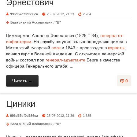
Эрнестович
996d67df0d686ca
25-07-2012, 21:33
2 284
База знаний Ассоциации
/
"Ц"
Циммерман Аполлон Эрнестович (1825 † 84),
генерал-от-
инфантерии
. На службу вступил вольноопределяющимся в
Миттавский гусарский
полк
и 1843 г. производен в
корнеты
;
кончил курс в Военной академии. С открытием венгерской
войны состоял при
генерал-адъютанте
Берге в качестве
офицера Генерального штаба; ...
Читать ...
0
Циники
996d67df0d686ca
25-07-2012, 21:36
1 635
База знаний Ассоциации
/
"Ц"
Циники – последователи философской школы Антисфена.