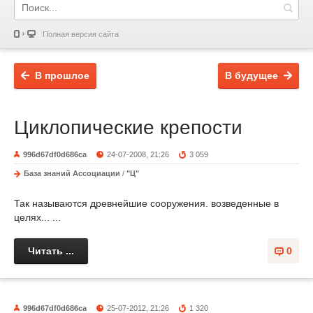
Полная версия сайта
В прошлое
В будущее
Циклопические крепости
996d67df0d686ca
24-07-2008, 21:26
3 059
База знаний Ассоциации
/
"Ц"
Так называются древнейшие сооружения. возведенные в
целях... ...
Читать ...
0
996d67df0d686ca
25-07-2012, 21:26
1 320