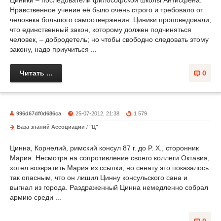
Нравственное учение её было очень строго и требовало от
человека большого самоотвержения. Циники проповедовали,
что единственный закон, которому должен подчиняться
человек, – добродетель; но чтобы свободно следовать этому
закону, надо приучиться ...
Читать ...
0
996d67df0d686ca
25-07-2012, 21:38
1 579
База знаний Ассоциации
/
"Ц"
Цинна, Корнелий, римский консул 87 г. до P. Х., сторонник
Мария. Несмотря на сопротивление своего коллеги Октавия,
хотел возвратить Мария из ссылки; но сенату это показалось
так опасным, что он лишил Цинну консульского сана и
выгнал из города. Раздраженный Цинна немедленно собрал
армию среди ...
0