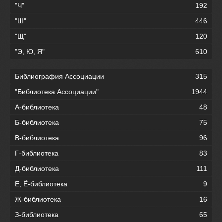
"Ч"
192
"Ш"
446
"Щ"
120
"Э, Ю, Я"
610
Библиография Ассоциации
315
"Библиотека Ассоциации"
1944
А-библиотека
48
Б-библиотека
75
В-библиотека
96
Г-библиотека
83
Д-библиотека
111
Е, Ё-библиотека
9
Ж-библиотека
16
З-библиотека
65