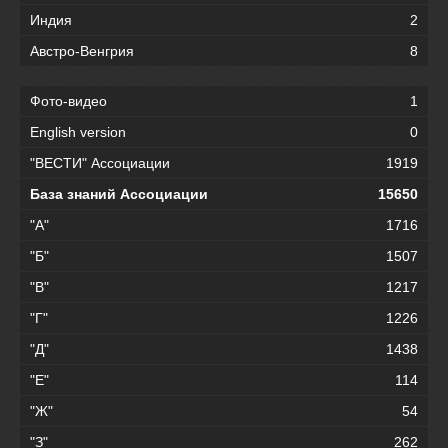
Индия
2
Австро-Венгрия
8
Фото-видео
1
English version
0
"ВЕСТИ" Ассоциации
1919
База знаний Ассоциации
15650
"А"
1716
"Б"
1507
"В"
1217
"Г"
1226
"Д"
1438
"Е"
114
"Ж"
54
"З"
262