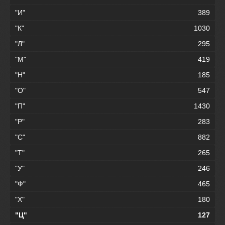
"И"
389
"К"
1030
"Л"
295
"М"
419
"Н"
185
"О"
547
"П"
1430
"Р"
283
"С"
882
"Т"
265
"У"
246
"Ф"
465
"Х"
180
"Ц"
127