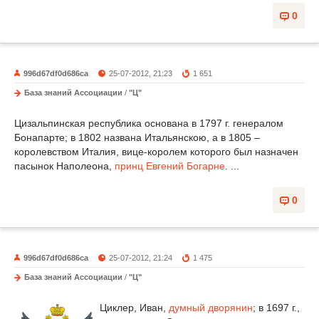
0
996d67df0d686ca
25-07-2012, 21:23
1 651
База знаний Ассоциации
/
"Ц"
Цизальпинская республика основана в 1797 г. генералом
Бонапарте; в 1802 названа Итальянскою, а в 1805 –
королевством Италия, вице-королем которого был назначен
пасынок Наполеона,
принц Евгений
Богарне
. ...
0
996d67df0d686ca
25-07-2012, 21:24
1 475
База знаний Ассоциации
/
"Ц"
Циклер, Иван,
думный дворянин
; в 1697 г.,