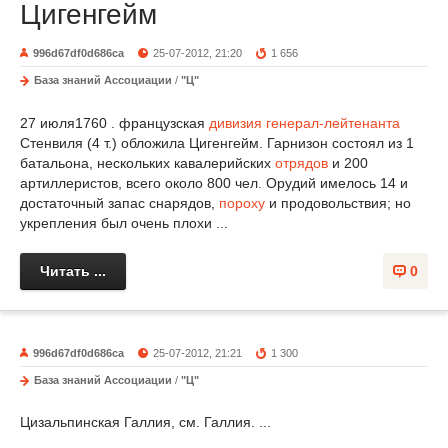
Цигенгейм
996d67df0d686ca
25-07-2012, 21:20
1 656
База знаний Ассоциации
/
"Ц"
27 июля1760 . французская
дивизия
генерал-лейтенанта
Стенвиля (4 т.) обложила Цигенгейм. Гарнизон состоял из 1
батальона, нескольких кавалерийских
отрядов
и 200
артиллеристов, всего около 800 чел. Орудий имелось 14 и
достаточный запас снарядов,
пороху
и продовольствия; но
укрепления был очень плохи ...
Читать ...
0
996d67df0d686ca
25-07-2012, 21:21
1 300
База знаний Ассоциации
/
"Ц"
Цизальпинская Галлия, см. Галлия. ...