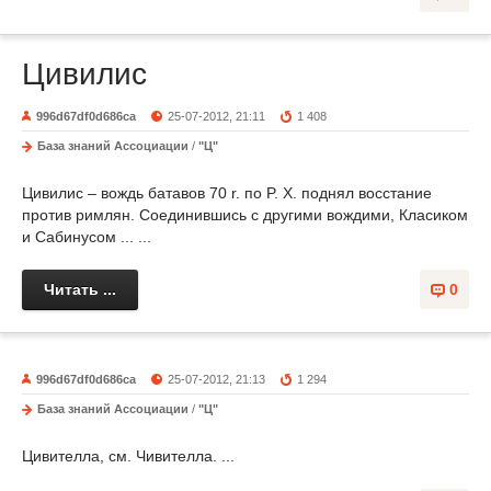
Цивилис
996d67df0d686ca
25-07-2012, 21:11
1 408
База знаний Ассоциации
/
"Ц"
Цивилис – вождь батавов 70 r. по P. Х. поднял восстание
против римлян. Соединившись с другими вождими, Класиком
и Сабинусом ... ...
Читать ...
0
996d67df0d686ca
25-07-2012, 21:13
1 294
База знаний Ассоциации
/
"Ц"
Цивителла, см. Чивителла. ...