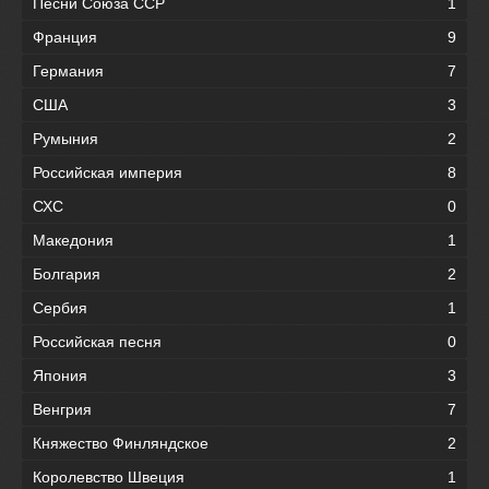
Песни Союза ССР
1
Франция
9
Германия
7
США
3
Румыния
2
Российская империя
8
СХС
0
Македония
1
Болгария
2
Сербия
1
Российская песня
0
Япония
3
Венгрия
7
Княжество Финляндское
2
Королевство Швеция
1