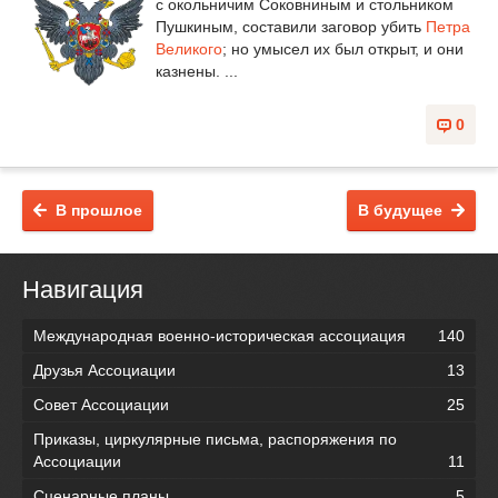
с окольничим Соковниным и стольником
Пушкиным, составили заговор убить
Петра
Великого
; но умысел их был открыт, и они
казнены. ...
0
В прошлое
В будущее
Навигация
Международная военно-историческая ассоциация
140
Друзья Ассоциации
13
Совет Ассоциации
25
Приказы, циркулярные письма, распоряжения по
Ассоциации
11
Сценарные планы
5