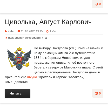
0
Циволька, Август Карлович
imha
25-07-2012, 21:15
1 752
База знаний Ассоциации
/
"Ц"
По выбору Пахтусова (см.), был назначен к
нему помощником во 2-е путешествие
1834 г. к берегам Новой земли, для
продолжения описания её восточного
берега к северу от Маточкина шара. С этой
целью в распоряжение Пахтусова даны в
Архангельске
шхуна
"Кротов» и карбас "Казаков»,
командование ...
Читать ...
0