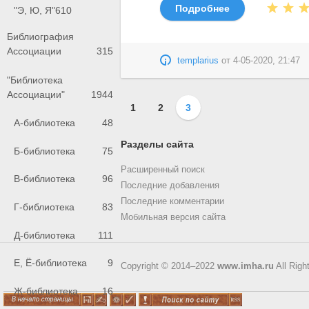
Подробнее
"Э, Ю, Я"
610
Библиография
Ассоциации
315
templarius
от
4-05-2020, 21:47
"Библиотека
Ассоциации"
1944
1
2
3
А-библиотека
48
Разделы сайта
Б-библиотека
75
Расширенный поиск
В-библиотека
96
Последние добавления
Последние комментарии
Г-библиотека
83
Мобильная версия сайта
Д-библиотека
111
Е, Ё-библиотека
9
Copyright © 2014–2022
www.imha.ru
All Righ
Ж-библиотека
16