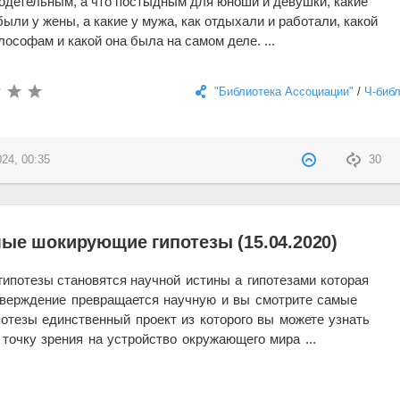
одетельным, а что постыдным для юноши и девушки, какие
ыли у жены, а какие у мужа, как отдыхали и работали, какой
ософам и какой она была на самом деле. ...
"Библиотека Ассоциации"
/
Ч-биб
024, 00:35
30
мые шокирующие гипотезы (15.04.2020)
гипотезы становятся
научной истины а гипотезами которая
тверждение превращается
научную
и вы смотрите самые
потезы
единственный проект из которого вы
можете узнать
 точку
зрения на устройство окружающего мира ...