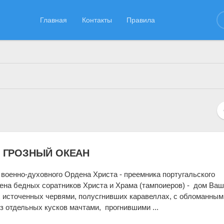
Главная
Контакты
Правила
ссоциации"
»
Ч-библиотека
» Страница 3
 ГРОЗНЫЙ ОКЕАН
 военно-духовного Ордена Христа - преемника португальского
на бедных соратников Христа и Храма (тампоиеров) - дом Ваш
х источенных червями, полусгнивших каравеллах, с обломанным
з отдельных кусков мачтами, прогнившими ...