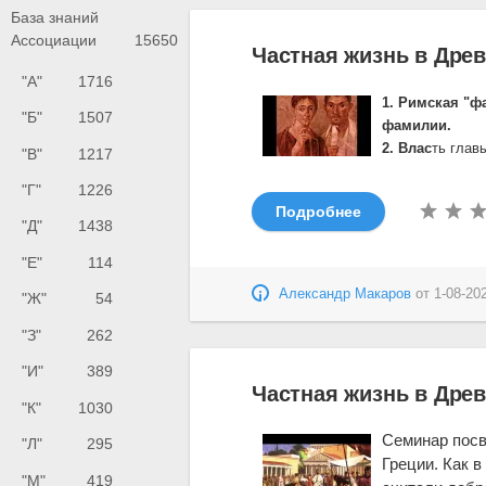
База знаний
Ассоциации
15650
Частная жизнь в Дре
"А"
1716
1. Римская "ф
"Б"
1507
фамилии.
2. Влас
ть глав
"В"
1217
"Г"
1226
Подробнее
"Д"
1438
"Е"
114
Александр Макаров
от
1-08-20
"Ж"
54
"З"
262
"И"
389
Частная жизнь в Дре
"К"
1030
Семинар посв
"Л"
295
Греции. Как 
"М"
419