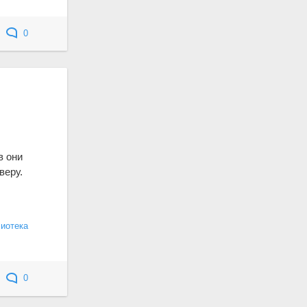
0
в они
веру.
лиотека
0