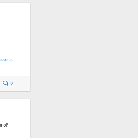
лиотека
0
чной