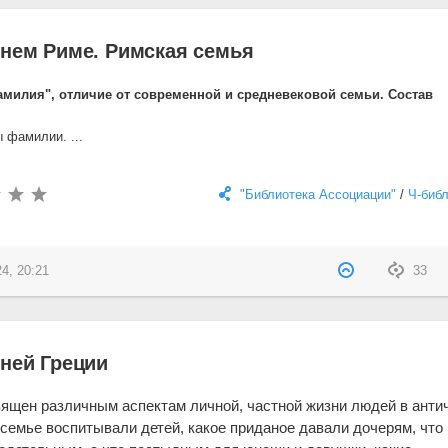
внем Риме. Римская семья
амилия", отличие от современной и средневековой семьи. Состав
ы фамилии. ...
"Библиотека Ассоциации"
/
Ч-биб
24, 20:21
33
вней Греции
ящен различным аспектам личной, частной жизни людей в анти
в семье воспитывали детей, какое приданое давали дочерям, что