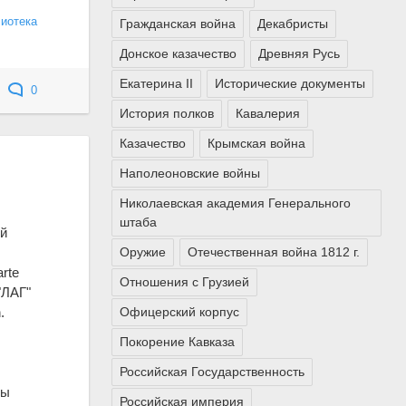
лиотека
Гражданская война
Декабристы
Донское казачество
Древняя Русь
Екатерина II
Исторические документы
0
История полков
Кавалерия
Казачество
Крымская война
Наполеоновские войны
Николаевская академия Генерального
штаба
ой
Оружие
Отечественная война 1812 г.
rte
Отношения с Грузией
"ЛАГ"
Офицерский корпус
.
.
Покорение Кавказа
Российская Государственность
бы
Российская империя