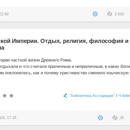
22:40
2 643
ской Империи. Отдых, религия, философия и
на
тории частной жизни Древнего Рима.
отдыхали и что считали приличным и неприличным, в каких бого
 им поклонялись, как и почему христианство сменило языческую 
"Библиотека Ассоциации"
/
Ч-биб
024, 17:18
35