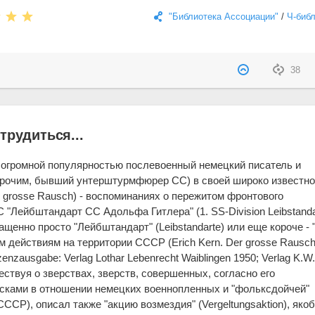
"Библиотека Ассоциации"
/
Ч-биб
38
трудиться...
 огромной популярностью послевоенный немецкий писатель и
прочим, бывший унтерштурмфюрер СС) в своей широко известн
r grosse Rausch) - воспоминаниях о пережитом фронтового
 "Лейбштандарт СС Адольфа Гитлера" (1. SS-Division Leibstanda
ращенно просто "Лейбштандарт" (Leibstandarte) или еще короче - 
м действиям на территории СССР (Erich Kern. Der grosse Rausch
zenzausgabe: Verlag Lothar Lebenrecht Waiblingen 1950; Verlag K.W
вествуя о зверствах, зверств, совершенных, согласно его
йсками в отношении немецких военнопленных и "фольксдойчей"
СССР), описал также "акцию возмездия" (Vergeltungsaktion), яко