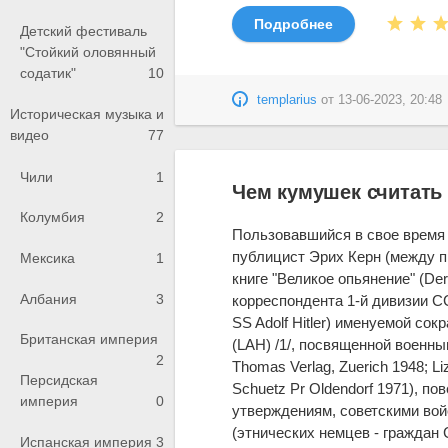
Подробнее
Детский фестиваль
"Стойкий оловянный
содатик"
10
templarius
от
13-06-2023, 20:48
Историческая музыка и
видео
77
Чили
1
Чем кумушек считать 
Колумбия
2
Пользовавшийся в свое время
публицист Эрих Керн (между 
Мексика
1
книге "Великое опьянение" (De
Албания
3
корреспондента 1-й дивизии СС
SS Adolf Hitler) именуемой сок
Британская империя
(LAH) /1/, посвященной военны
2
Thomas Verlag, Zuerich 1948; Li
Персидская
Schuetz Pr Oldendorf 1971), по
империя
0
утверждениям, советскими во
(этнических немцев - граждан 
Испанская империя
3