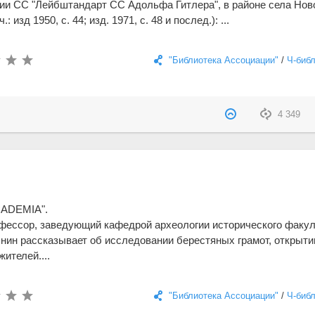
ии СС "Лейбштандарт СС Адольфа Гитлера", в районе села Нов
 изд 1950, с. 44; изд. 1971, с. 48 и послед.): ...
"Библиотека Ассоциации"
/
Ч-биб
4 349
CADEMIA".
офессор, заведующий кафедрой археологии исторического факул
ин рассказывает об исследовании берестяных грамот, открыти
жителей....
"Библиотека Ассоциации"
/
Ч-биб