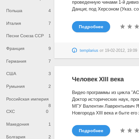
проведенную чинами 1-й дивиз
Данциг, под Херсоном (Указ. соч.:
Польша
4
Италия
7
Подробнее
Песни Союза ССР
1
Франция
9
templarius
от
19-02-2012, 19:09
Германия
7
США
3
Человек XIII века
Румыния
2
Видео программы из цикла "A
Доктор исторических наук, пр
Российская империя
8
МГУ Валентин Лаврентьевич Ян
СХС
0
Новгорода XIII века и быте его 
Македония
1
Подробнее
Болгария
2