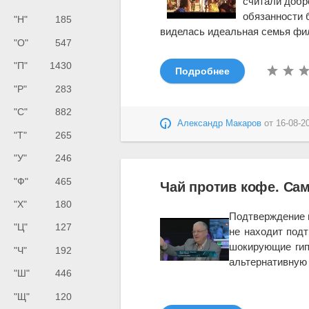
считали добр
обязанности б
"Н"
185
виделась идеальная семья фил
"О"
547
"П"
1430
Подробнее
"Р"
283
"С"
882
Александр Макаров
от
16-08-2
"Т"
265
"У"
246
"Ф"
465
Чай против кофе. Са
"Х"
180
Подтверждение 
"Ц"
127
не
находит под
шокирующие ги
"Ч"
192
альтернативную
"Ш"
446
"Щ"
120