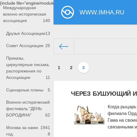
{include file="engine/modules/saperu/head.php"}
Международная
WWW.IMHA.RU
военно-историческая
ассоциация
140
Друзья Ассоциации
13
Совет Ассоциации
25
Приказы,
www.imha.ru/
»
"Библиотека А
циркулярные письма,
1
2
3
распоряжения по
Ассоциации
11
Сценарные планы
5
ЧЕРЕЗ БУШУЮЩИЙ И
Военно-исторический
Когда рыцарь
фестиваль "ДЕНЬ
филиала Орде
БОРОДИНА"
62
Гама на свои
связанными и
Москва за нами. 1941
год.
8