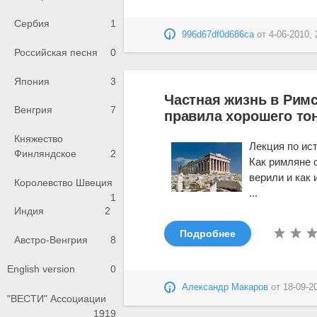
Сербия
1
996d67df0d686ca
от
4-06-2010, 
Российская песня
0
Япония
3
Частная жизнь в Рим
Венгрия
7
правила хорошего то
Княжество
Лекция по ис
Финляндское
2
Как римляне 
верили и как
Королевство Швеция
...
1
Индия
2
Подробнее
Австро-Венгрия
8
English version
0
Александр Макаров
от
18-09-2
"ВЕСТИ" Ассоциации
1919